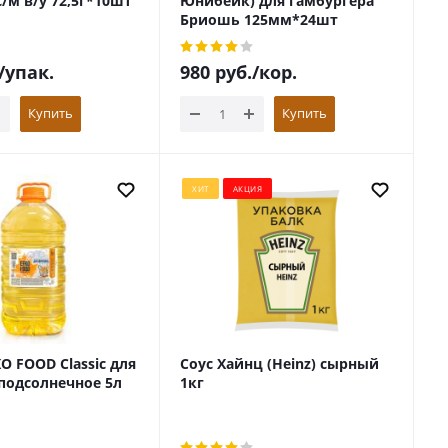
/м в/у 72,5г*10шт
Юнибейк) для гамбургера
Бриошь 125мм*24шт
/упак.
980
руб.
/кор.
Купить
Купить
ХИТ
АКЦИЯ
O FOOD Classic для
Соус Хайнц (Heinz) сырный
подсолнечное 5л
1кг