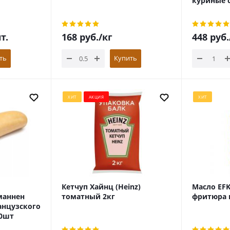
куриные с
т.
168
руб.
/кг
448
руб.
ть
Купить
ХИТ
АКЦИЯ
ХИТ
Кетчуп Хайнц (Heinz)
Масло EFK
тманнен
томатный 2кг
фритюра 
анцузского
40шт