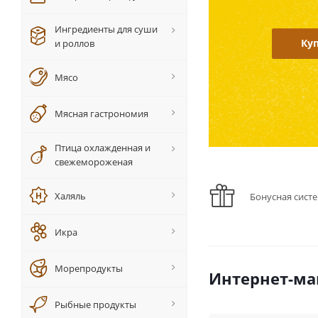
Мы подб
Ингредиенты для суши
и роллов
Уз
Мясо
Мясная гастрономия
Птица охлажденная и
свежемороженая
Халяль
Бонусная сист
Икра
Морепродукты
Интернет-ма
Рыбные продукты