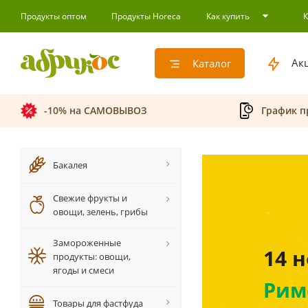
Продукты оптом
Продукты Horeca
Как купить
Ак
Каталог
-10% на САМОВЫВОЗ
График п
Бакалея
Свежие фрукты и
овощи, зелень, грибы
Бес
Замороженные
продукты: овощи,
коф
ягоды и смеси
При зака
Товары для фастфуда