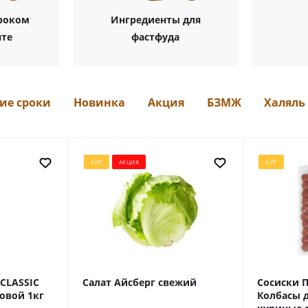
роком
Ингредиенты для
нте
фастфуда
ие сроки
Новинка
Акция
БЗМЖ
Халяль
ХИТ
АКЦИЯ
ХИТ
 CLASSIC
Салат Айсберг свежий
Сосиски 
новой 1кг
Колбасы д