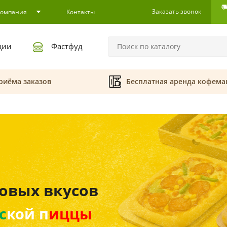
Заказать звонок
Компания
Контакты
ции
Фастфуд
риёма заказов
Бесплатная аренда кофем
платная аренда
емашин
зе от 3-х кг зернового кофе.