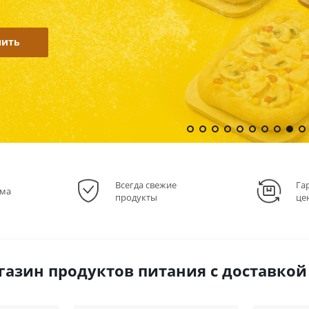
ерем оптимальную модель под ваши цели.
нать подробнее
Всегда свежие
Га
ема
продукты
це
газин продуктов питания с доставкой