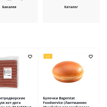
Бакалея
Каталог
ХИТ
Петродворские
Булочки Bagerstat
ля хот-дога
Foodservice (Лантманнен