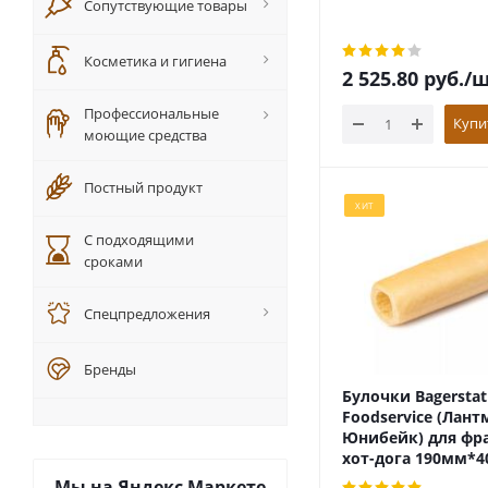
Сопутствующие товары
Косметика и гигиена
2 525.80
руб.
/ш
Профессиональные
Купи
моющие средства
Постный продукт
ХИТ
С подходящими
сроками
Спецпредложения
Бренды
Булочки Bagerstat
Foodservice (Лан
Юнибейк) для фр
хот-дога 190мм*
Мы на
Яндекс Маркете