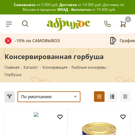
Самовывоз
от 5 000 руб.
Доставка
от 10 000 руб.
Доставка по
Москве в пределах
МКАД - бесплатно
от 10 000 руб.
0
-10% на САМОВЫВОЗ
График
Консервированная горбуша
Главная
-
Каталог
-
Консервация
-
Рыбные консервы
-
Горбуша
По умолчанию