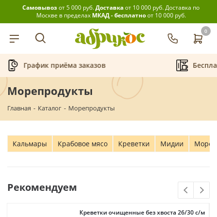
Самовывоз
от 5 000 руб.
Доставка
от 10 000 руб.
Доставка по
Москве в пределах
МКАД - бесплатно
от 10 000 руб.
0
График приёма заказов
Беспла
Морепродукты
Главная
-
Каталог
-
Морепродукты
Кальмары
Крабовое мясо
Креветки
Мидии
Морск
Рекомендуем
Креветки очищенные без хвоста 26/30 с/м