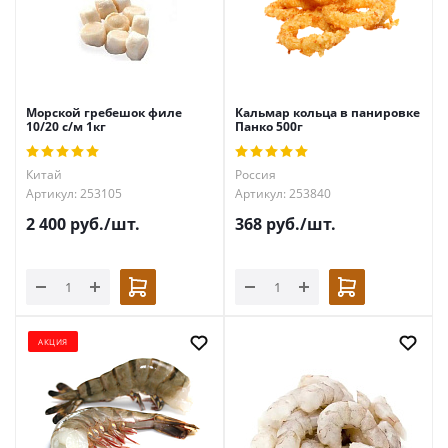
Морской гребешок филе
Кальмар кольца в панировке
10/20 с/м 1кг
Панко 500г
Китай
Россия
Артикул: 253105
Артикул: 253840
2 400
руб.
/шт.
368
руб.
/шт.
АКЦИЯ