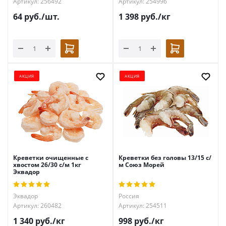
Артикул: 256492
Артикул: 254996
64
руб.
/шт.
1 398
руб.
/кг
АКЦИЯ
АКЦИЯ
Креветки очищенные с
Креветки без головы 13/15 с/
хвостом 26/30 с/м 1кг
м Союз Морей
Эквадор
Эквадор
Россия
Артикул: 260482
Артикул: 254511
1 340
руб.
/кг
998
руб.
/кг