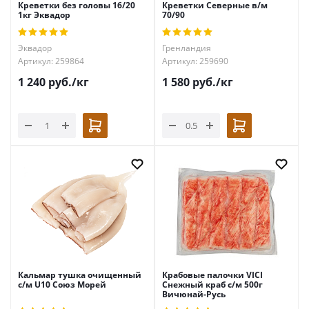
Креветки без головы 16/20
Креветки Северные в/м
1кг Эквадор
70/90
Эквадор
Гренландия
Артикул: 259864
Артикул: 259690
1 240
руб.
/кг
1 580
руб.
/кг
Кальмар тушка очищенный
Крабовые палочки VICI
с/м U10 Союз Морей
Снежный краб с/м 500г
Вичюнай-Русь