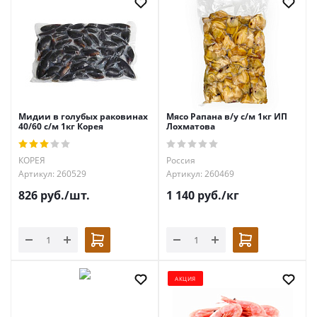
Мидии в голубых раковинах
Мясо Рапана в/у с/м 1кг ИП
40/60 с/м 1кг Корея
Лохматова
КОРЕЯ
Россия
Артикул: 260529
Артикул: 260469
826
руб.
/шт.
1 140
руб.
/кг
АКЦИЯ