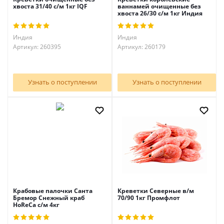
хвоста 31/40 с/м 1кг IQF
ваннамей очищенные без
хвоста 26/30 с/м 1кг Индия
Индия
Индия
Артикул: 260395
Артикул: 260179
Узнать о поступлении
Узнать о поступлении
Крабовые палочки Санта
Креветки Северные в/м
Бремор Снежный краб
70/90 1кг Промфлот
HoReCa с/м 4кг