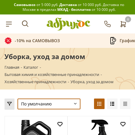
Самовывоз
от 5 000 руб.
Доставка
от 10 000 руб.
Доставка по
Москве в пределах
МКАД - бесплатно
от 10 000 руб.
0
-10% на САМОВЫВОЗ
График
Уборка, уход за домом
Главная
-
Каталог
-
Бытовая химия и хозяйственные принадлежности
-
Хозяйственные принадлежности
-
Уборка, уход за домом
По умолчанию