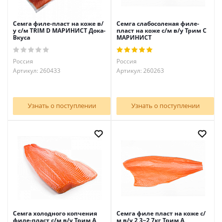
Семга филе-пласт на коже в/
Семга слабосоленая филе-
у с/м TRIM D МАРИНИСТ Дока-
пласт на коже с/м в/у Трим С
Вкуса
МАРИНИСТ
Россия
Россия
Артикул: 260433
Артикул: 260263
Узнать о поступлении
Узнать о поступлении
Семга холодного копчения
Семга филе пласт на коже с/
филе-пласт с/м в/у Трим А
м в/у 2,3~2,7кг Трим А