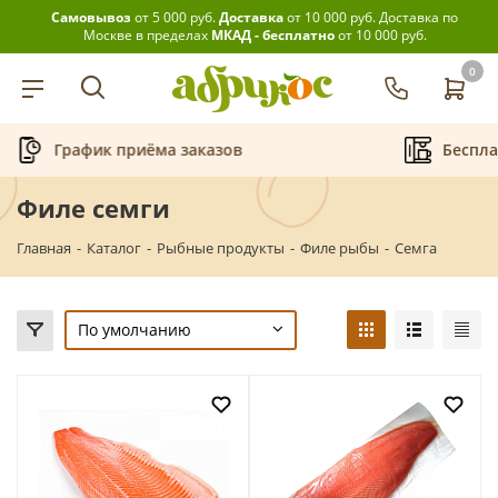
Самовывоз
от 5 000 руб.
Доставка
от 10 000 руб.
Доставка по
Москве в пределах
МКАД - бесплатно
от 10 000 руб.
0
График приёма заказов
Беспла
Филе семги
Главная
-
Каталог
-
Рыбные продукты
-
Филе рыбы
-
Семга
По умолчанию