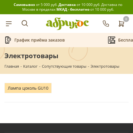
Самовывоз
от 5 000 руб.
Доставка
от 10 000 руб.
Доставка по
Москве в пределах
МКАД - бесплатно
от 10 000 руб.
0
График приёма заказов
Беспла
Электротовары
Главная
-
Каталог
-
Сопутствующие товары
-
Электротовары
Лампа цоколь GU10