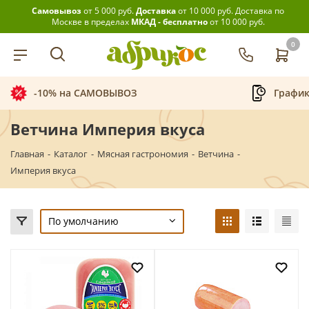
Самовывоз
от 5 000 руб.
Доставка
от 10 000 руб.
Доставка по
Москве в пределах
МКАД - бесплатно
от 10 000 руб.
0
-10% на САМОВЫВОЗ
График
Ветчина Империя вкуса
Главная
-
Каталог
-
Мясная гастрономия
-
Ветчина
-
Империя вкуса
По умолчанию