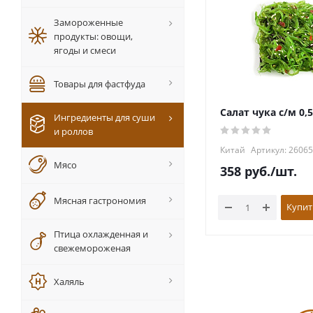
Замороженные
продукты: овощи,
ягоды и смеси
Товары для фастфуда
Салат чука с/м 0,
Ингредиенты для суши
и роллов
Китай
Артикул: 2606
Мясо
358
руб.
/шт.
Мясная гастрономия
Купит
Птица охлажденная и
свежемороженая
Халяль