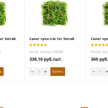
5кг Китай
Салат чука с/м 1кг Китай
Салат чук
51
Китай
Артикул: 258290
Россия
Арт
338.10
руб.
/шт.
360
руб
ь
Купить