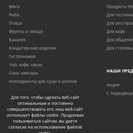
Мясо
Продукты H
Рыба
Для гостини
Птица
Для рестора
Фрукты и овощи
Для кафе
Бакалея
Для общепи
Кондитерские изделия
Для столовы
Гастрономия
Чай, кофе, какао
НАШИ ПРЕ
Соки, нектары
Ингредиенты для суши и роллов
Акции
Ингредиенты для фаст фуда
С подходящ
Для того, чтобы сделать веб-сайт
Консервы
оптимальным и постоянно
Крупы
совершенствовать его, наш веб-сайт
использует файлы cookie. Продолжая
пользоваться сайтом, вы даете
согласие на использование файлов
cookie.