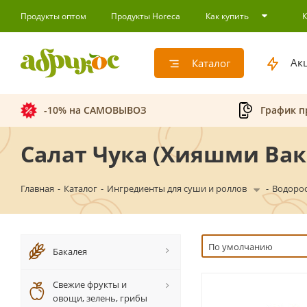
Продукты оптом
Продукты Horeca
Как купить
Ак
Каталог
-10% на САМОВЫВОЗ
График п
Салат Чука (Хияшми Вак
Главная
-
Каталог
-
Ингредиенты для суши и роллов
-
Водоро
По умолчанию
Бакалея
Свежие фрукты и
овощи, зелень, грибы