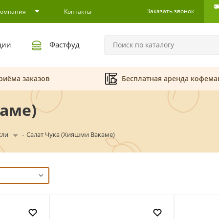
Заказать звонок
Компания
Контакты
ции
Фастфуд
риёма заказов
Бесплатная аренда кофем
аме)
сли
-
Салат Чука (Хияшми Вакаме)