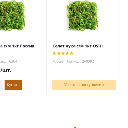
а с/м 1кг Россия
Салат чука с/м 1кг OSHI
икул: 6264
Россия
Артикул: 260392
.
/шт.
Купить
Узнать о поступлении