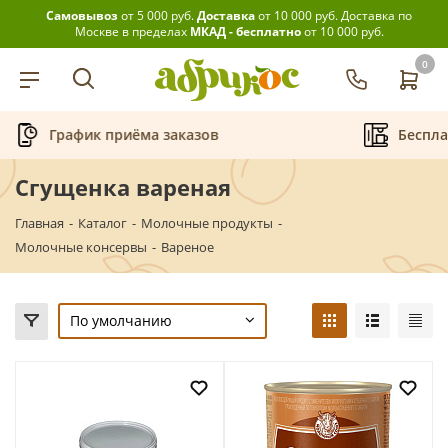
Самовывоз
от 5 000 руб.
Доставка
от 10 000 руб.
Доставка по
Москве в пределах
МКАД - бесплатно
от 10 000 руб.
0
График приёма заказов
Беспла
Сгущенка вареная
Главная
-
Каталог
-
Молочные продукты
-
Молочные консервы
-
Вареное
По умолчанию