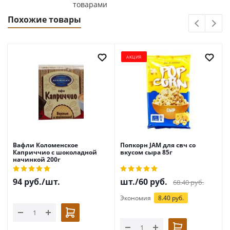
товарами
Похожие товары
АКЦИЯ
Вафли Коломенское
Попкорн JAM для свч со
Каприччио с шоколадной
вкусом сыра 85г
начинкой 200г
94
руб.
/шт.
шт./
60
руб.
68.40
руб.
Экономия
8.40 руб.