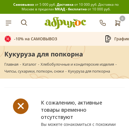
Самовывоз
от 5 000 руб.
Доставка
от 10 000 руб.
Доставка по
Москве в пределах
МКАД - бесплатно
от 10 000 руб.
0
-10% на САМОВЫВОЗ
График
Кукуруза для попкорна
Главная
-
Каталог
-
Хлебобулочные и кондитерские изделия
-
Чипсы, сухарики, попкорн, снэки
-
Кукуруза для попкорна
К сожалению, активные
товары временно
отсутствуют
Вы можете ознакомиться с похожими