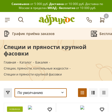
Самовывоз
от 5 000 руб.
Доставка
от 10 000 руб.
Доставка по
Москве в пределах
МКАД - бесплатно
от 10 000 руб.
0
риёма заказов
Бесплатная аренда к
Специи и пряности крупной
фасовки
Главная
-
Каталог
-
Бакалея
-
Специи, пряности, коптильные жидкости
-
Специи и пряности крупной фасовки
По умолчанию
НОВИНКА