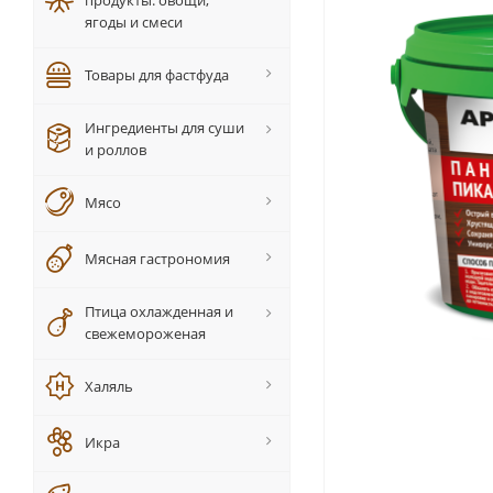
продукты: овощи,
ягоды и смеси
Товары для фастфуда
Ингредиенты для суши
и роллов
Мясо
Мясная гастрономия
Птица охлажденная и
свежемороженая
Халяль
Икра