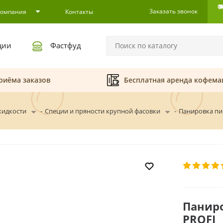
Заказать звонок
Компания
Контакты
ции
Фастфуд
риёма заказов
Бесплатная аренда кофем
жидкости
-
Специи и пряности крупной фасовки
-
Панировка пи
Паниро
PROFI