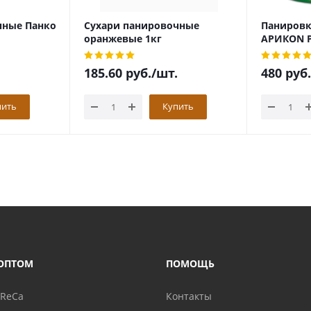
чные Панко
Сухари панировочные
Панировк
оранжевые 1кг
АРИКON P
185.60
руб.
/шт.
480
руб.
пить
Купить
ОПТОМ
ПОМОЩЬ
oReCa
Контакты