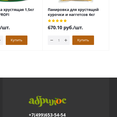
а хрустящая 1,5кг
Панировка для хрустящей
С
ROFI
курочки и наггетсов 4кг
А
АРИКON PROFI
/шт.
670.10
руб.
/шт.
7
Купить
Купить
+7(499)653-54-54