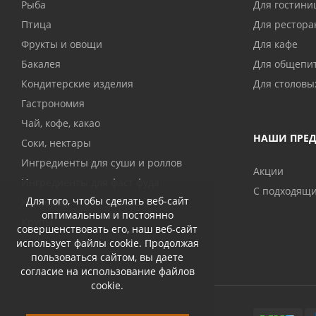
Рыба
Для гостини
Птица
Для рестора
Фрукты и овощи
Для кафе
Бакалея
Для общепи
Кондитерские изделия
Для столовы
Гастрономия
Чай, кофе, какао
НАШИ ПРЕ
Соки, нектары
Ингредиенты для суши и роллов
Акции
Ингредиенты для фаст фуда
С подходящ
Для того, чтобы сделать веб-сайт
Консервы
оптимальным и постоянно
Крупы
совершенствовать его, наш веб-сайт
использует файлы cookie. Продолжая
пользоваться сайтом, вы даете
согласие на использование файлов
cookie.