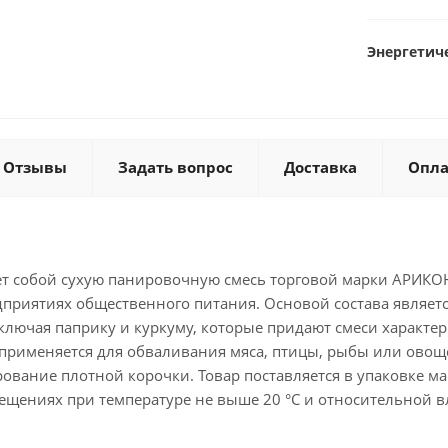
Энергетиче
Отзывы
Задать вопрос
Доставка
Опла
ет собой сухую панировочную смесь торговой марки АРИКО
дприятиях общественного питания. Основой состава являет
включая паприку и куркуму, которые придают смеси харак
 применяется для обваливания мяса, птицы, рыбы или овощ
вание плотной корочки. Товар поставляется в упаковке масс
щениях при температуре не выше 20 °C и относительной вл