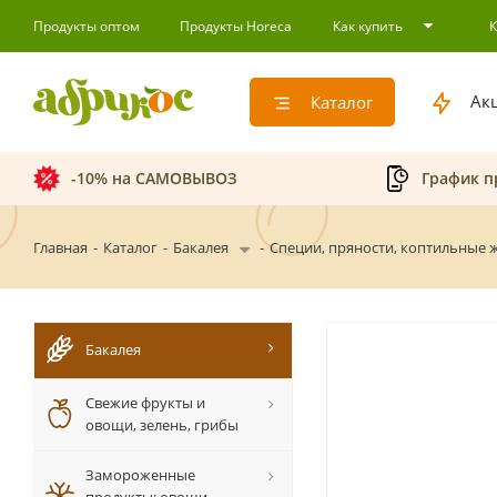
Продукты оптом
Продукты Horeca
Как купить
Ак
Каталог
-10% на САМОВЫВОЗ
График п
Главная
-
Каталог
-
Бакалея
-
Специи, пряности, коптильные 
Бакалея
Свежие фрукты и
овощи, зелень, грибы
Замороженные