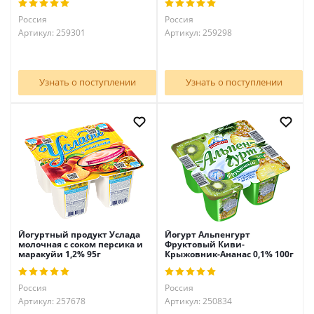
Россия
Россия
Артикул: 259301
Артикул: 259298
Узнать о поступлении
Узнать о поступлении
Йогуртный продукт Услада
Йогурт Альпенгурт
молочная с соком персика и
Фруктовый Киви-
маракуйи 1,2% 95г
Крыжовник-Ананас 0,1% 100г
Россия
Россия
Артикул: 257678
Артикул: 250834