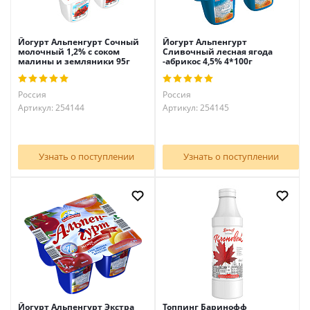
Йогурт Альпенгурт Сочный
Йогурт Альпенгурт
молочный 1,2% с соком
Сливочный лесная ягода
малины и земляники 95г
-абрикос 4,5% 4*100г
Россия
Россия
Артикул: 254144
Артикул: 254145
Узнать о поступлении
Узнать о поступлении
Йогурт Альпенгурт Экстра
Топпинг Баринофф