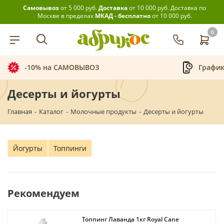
Самовывоз
от 5 000 руб.
Доставка
от 10 000 руб.
Доставка по
Москве в пределах
МКАД - бесплатно
от 10 000 руб.
0
График приёма заказов
Беспла
Десерты и йогурты
Главная
-
Каталог
-
Молочные продукты
-
Десерты и йогурты
Йогурты
Топпинги
Рекомендуем
Топпинг Лаванда 1кг Royal Cane