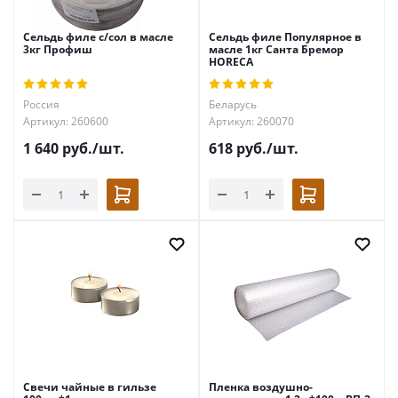
Сельдь филе с/сол в масле
Сельдь филе Популярное в
3кг Профиш
масле 1кг Санта Бремор
HORECA
Россия
Беларусь
Артикул: 260600
Артикул: 260070
1 640
руб.
/шт.
618
руб.
/шт.
Свечи чайные в гильзе
Пленка воздушно-