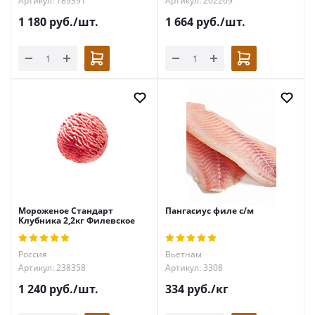
Артикул: 189391
Артикул: 202269
1 180
руб.
/шт.
1 664
руб.
/шт.
Мороженое Стандарт
Пангасиус филе с/м
Клубника 2,2кг Филевское
Россия
Вьетнам
Артикул: 238358
Артикул: 3308
1 240
руб.
/шт.
334
руб.
/кг