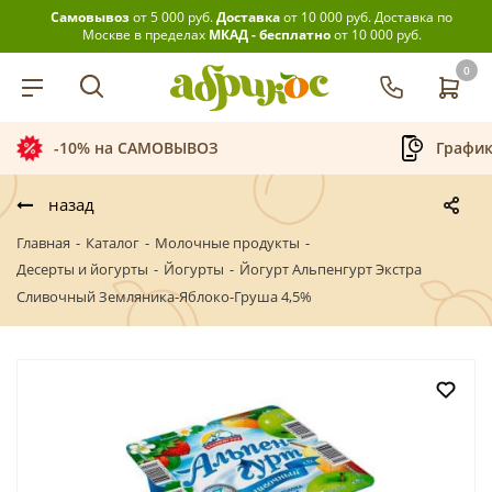
Самовывоз
от 5 000 руб.
Доставка
от 10 000 руб.
Доставка по
Москве в пределах
МКАД - бесплатно
от 10 000 руб.
0
-10% на САМОВЫВОЗ
График
назад
Главная
-
Каталог
-
Молочные продукты
-
Десерты и йогурты
-
Йогурты
-
Йогурт Альпенгурт Экстра
Сливочный Земляника-Яблоко-Груша 4,5%