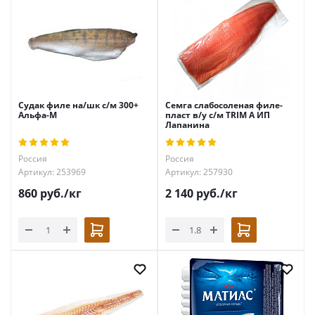
Судак филе на/шк с/м 300+
Семга слабосоленая филе-
Альфа-М
пласт в/у с/м TRIM А ИП
Лапанина
Россия
Россия
Артикул: 253969
Артикул: 257930
860
руб.
/кг
2 140
руб.
/кг