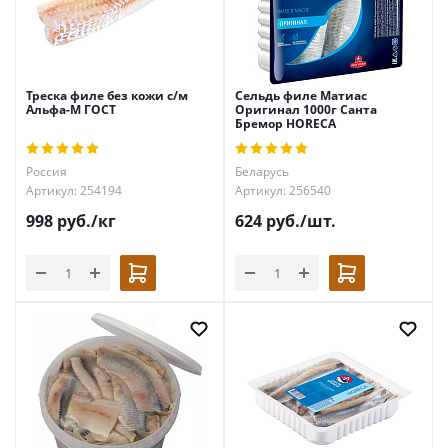
Треска филе без кожи с/м
Сельдь филе Матиас
Альфа-М ГОСТ
Оригинал 1000г Санта
Бремор HORECA
Россия
Беларусь
Артикул: 254194
Артикул: 256540
998
руб.
/кг
624
руб.
/шт.