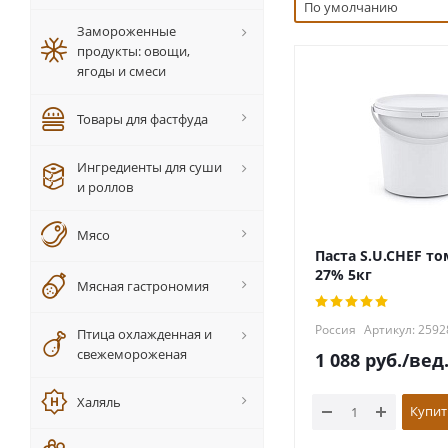
По умолчанию
Замороженные
продукты: овощи,
ягоды и смеси
Товары для фастфуда
Ингредиенты для суши
и роллов
Мясо
Паста S.U.CHEF то
27% 5кг
Мясная гастрономия
Россия
Артикул: 2592
Птица охлажденная и
свежемороженая
1 088
руб.
/вед
Халяль
Купит