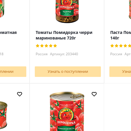
оматная
Томаты Помидорка черри
Паста По
маринованые 720г
140г
18
Россия
Артикул: 203440
Россия
Арт
уплении
Узнать о поступлении
Узна