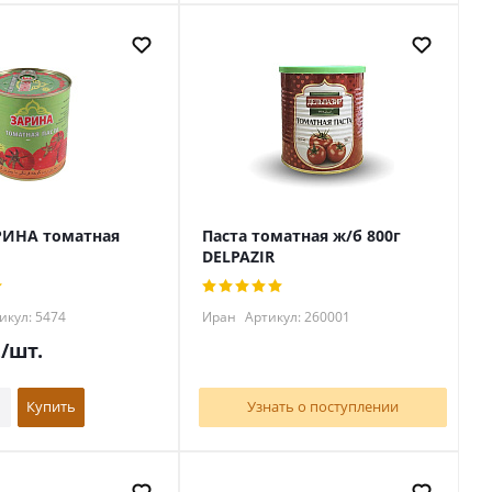
РИНА томатная
Паста томатная ж/б 800г
DELPAZIR
икул: 5474
Иран
Артикул: 260001
.
/шт.
Купить
Узнать о поступлении