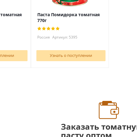
 томатная
Паста Помидорка томатная
770г
Россия
Артикул: 5395
уплении
Узнать о поступлении
Заказать томатн
пасту оптом