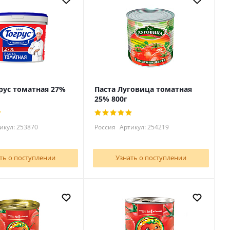
грус томатная 27%
Паста Луговица томатная
25% 800г
икул: 253870
Россия
Артикул: 254219
ть о поступлении
Узнать о поступлении