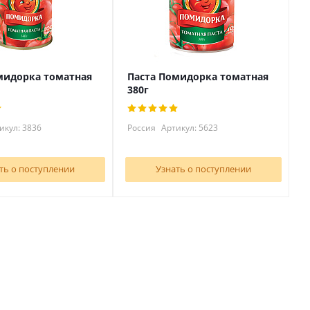
мидорка томатная
Паста Помидорка томатная
380г
икул: 3836
Россия
Артикул: 5623
ть о поступлении
Узнать о поступлении