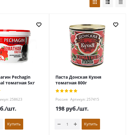
агин Pechagin
Паста Донская Кухня
nal томатная 5кг
томатная 800г
икул: 258623
Россия
Артикул: 257415
б.
/шт.
198
руб.
/шт.
Купить
Купить