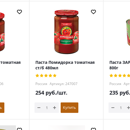
 томатная
Паста Помидорка томатная
Паста ЗА
ст/б 480мл
800г
06
Россия
Артикул: 247007
Россия
Арт
254
руб.
/шт.
235
руб
ь
Купить