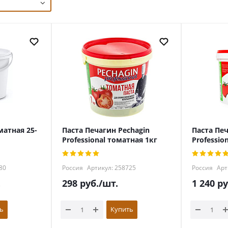
матная 25-
Паста Печагин Pechagin
Паста Печ
Professional томатная 1кг
Professio
80
Россия
Артикул: 258725
Россия
Арт
.
298
руб.
/шт.
1 240
ру
ь
Купить