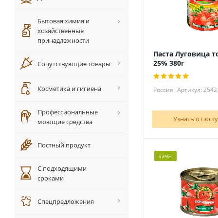
Бытовая химия и
хозяйственные
принадлежности
Паста Луговица т
25% 380г
Сопутствующие товары
Косметика и гигиена
Россия
Артикул: 2542
Профессиональные
Узнать о пост
моющие средства
Постный продукт
БЗМЖ
С подходящими
сроками
Спецпредложения