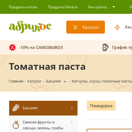
Продукты оптом
Продукты Horeca
Как купить
Ак
Каталог
-10% на САМОВЫВОЗ
График п
Томатная паста
Главная
-
Каталог
-
Бакалея
-
Кетчупы, соусы, томатные пасты
Помидорка
Бакалея
Свежие фрукты и
овощи, зелень, грибы