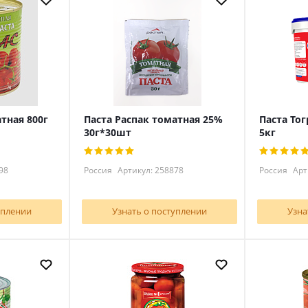
тная 800г
Паста Распак томатная 25%
Паста То
30г*30шт
5кг
98
Россия
Артикул: 258878
Россия
Арт
уплении
Узнать о поступлении
Узна