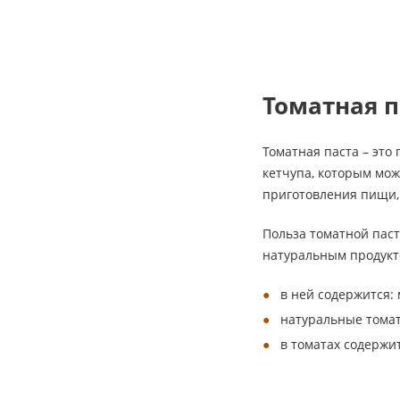
Томатная п
Томатная паста – это
кетчупа, которым мож
приготовления пищи, 
Польза томатной паст
натуральным продукто
в ней содержится: 
натуральные томат
в томатах содержи