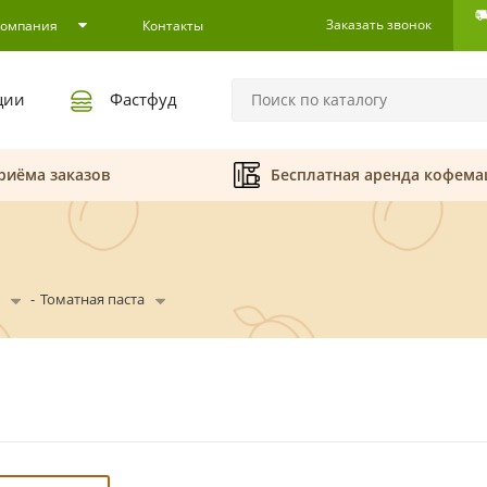
Заказать звонок
Компания
Контакты
ции
Фастфуд
риёма заказов
Бесплатная аренда кофем
-
Томатная паста