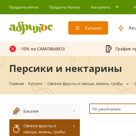
Продукты оптом
Продукты Horeca
Как купить
Ак
Каталог
-10% на САМОВЫВОЗ
График п
Персики и нектарины
Главная
-
Каталог
-
Свежие фрукты и овощи, зелень, грибы
-
По умолчанию
Бакалея
Свежие фрукты и
овощи, зелень, грибы