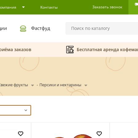
Заказать звонок
Компания
Контакты
ции
Фастфуд
риёма заказов
Бесплатная аренда кофем
Свежие фрукты
-
Персики и нектарины