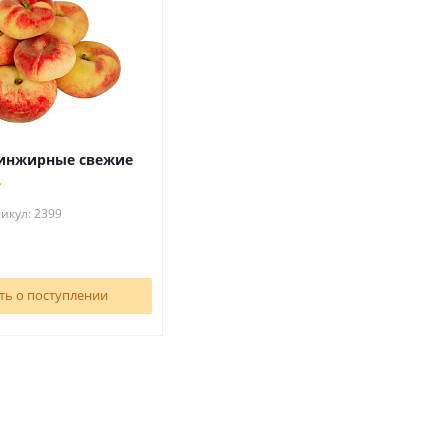
инжирные свежие
икул: 2399
ть о поступлении