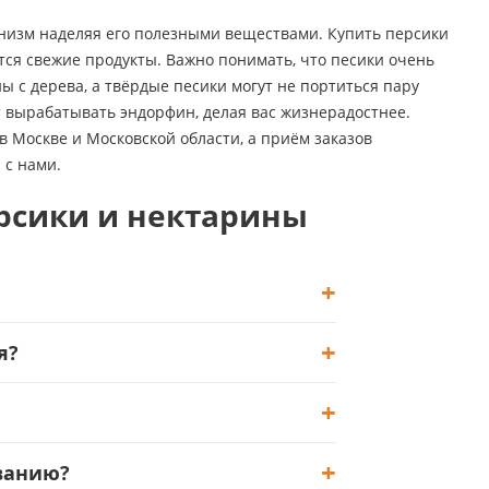
низм наделяя его полезными веществами. Купить персики
тся свежие продукты. Важно понимать, что песики очень
ны с дерева, а твёрдые песики могут не портиться пару
т вырабатывать эндорфин, делая вас жизнерадостнее.
в Москве и Московской области, а приём заказов
 с нами.
рсики и нектарины
я?
ванию?