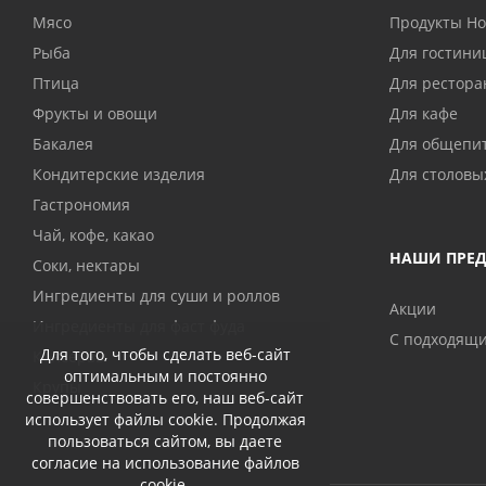
Мясо
Продукты H
Рыба
Для гостини
Птица
Для рестора
Фрукты и овощи
Для кафе
Бакалея
Для общепи
Кондитерские изделия
Для столовы
Гастрономия
Чай, кофе, какао
НАШИ ПРЕ
Соки, нектары
Ингредиенты для суши и роллов
Акции
Ингредиенты для фаст фуда
С подходящ
Для того, чтобы сделать веб-сайт
Консервы
оптимальным и постоянно
Крупы
совершенствовать его, наш веб-сайт
использует файлы cookie. Продолжая
пользоваться сайтом, вы даете
согласие на использование файлов
cookie.