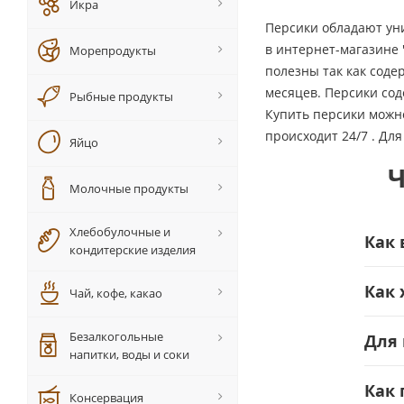
Икра
Персики обладают ун
в интернет-магазине 
Морепродукты
полезны так как соде
месяцев. Персики сод
Рыбные продукты
Купить персики можно
происходит 24/7 . Дл
Яйцо
Ч
Молочные продукты
Хлебобулочные и
Как 
кондитерские изделия
Как 
Чай, кофе, какао
Безалкогольные
Для 
напитки, воды и соки
Как 
Консервация