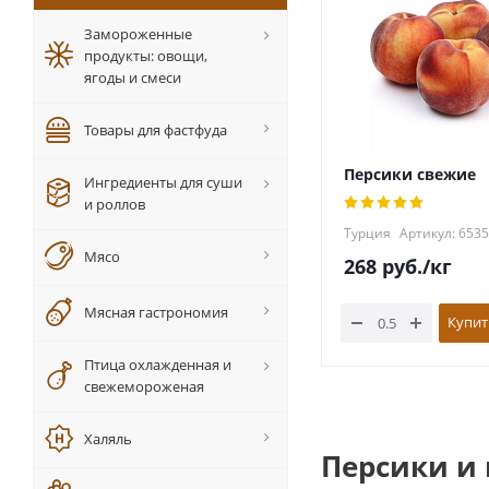
Замороженные
продукты: овощи,
ягоды и смеси
Товары для фастфуда
Персики свежие
Ингредиенты для суши
и роллов
Турция
Артикул: 6535
Мясо
268
руб.
/кг
Мясная гастрономия
Купит
Птица охлажденная и
свежемороженая
Халяль
Персики и