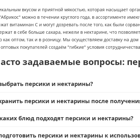
икальным вкусом и приятной мякостью, которая насыщает орга
"Абрикос" можно в течении круглого года, в ассортименте имею
ржат витаминан С и могут дозревать после того, как были сорва
ержат в себе больше сахара, нежели в нектарине, что позволяе
 как оптом, так и в розницу. Мы осуществляем доставку на дом 
я оптовых покупателей создаём "гибкие" условия сотрудничества
асто задаваемые вопросы: пе
выбрать персики и нектарины?
хранить персики и нектарины после получени
каких блюд подходят персики и нектарины?
подготовить персики и нектарины к использо