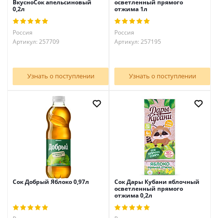
ВкусноСок апельсиновый
осветленный прямого
0,2л
отжима 1л
Россия
Россия
Артикул: 257709
Артикул: 257195
Узнать о поступлении
Узнать о поступлении
Сок Добрый Яблоко 0,97л
Сок Дары Кубани яблочный
осветленный прямого
отжима 0,2л