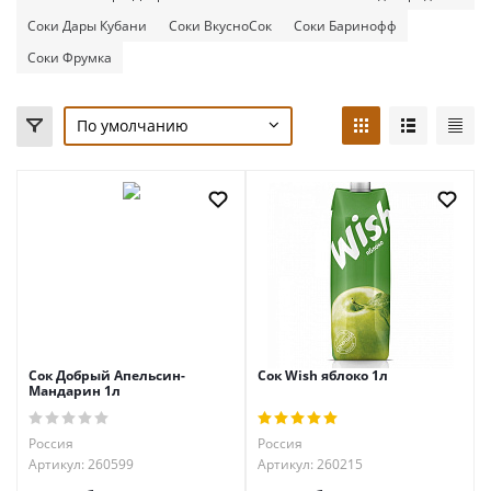
Соки Дары Кубани
Соки ВкусноСок
Соки Баринофф
Соки Фрумка
По умолчанию
Сок Добрый Апельсин-
Сок Wish яблоко 1л
Мандарин 1л
Россия
Россия
Артикул: 260599
Артикул: 260215