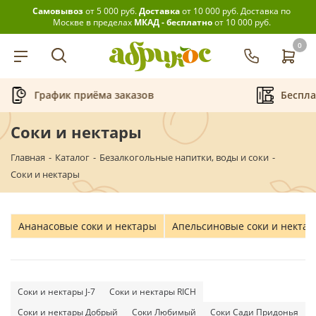
Самовывоз
от 5 000 руб.
Доставка
от 10 000 руб.
Доставка по
Москве в пределах
МКАД - бесплатно
от 10 000 руб.
0
График приёма заказов
Беспла
Соки и нектары
Главная
-
Каталог
-
Безалкогольные напитки, воды и соки
-
Соки и нектары
Ананасовые соки и нектары
Апельсиновые соки и некта
Соки и нектары J-7
Соки и нектары RICH
Соки и нектары Добрый
Соки Любимый
Соки Сади Придонья