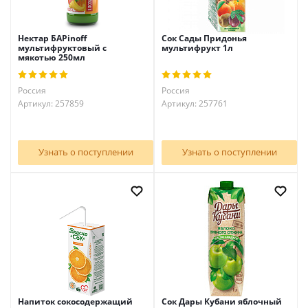
Нектар БАРinoff
Сок Сады Придонья
мультифруктовый с
мультифрукт 1л
мякотью 250мл
Россия
Россия
Артикул: 257859
Артикул: 257761
Узнать о поступлении
Узнать о поступлении
Напиток сокосодержащий
Сок Дары Кубани яблочный