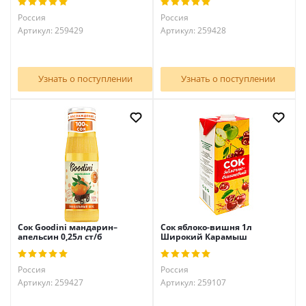
Россия
Россия
Артикул: 259429
Артикул: 259428
Узнать о поступлении
Узнать о поступлении
Сок Goodini мандарин–
Сок яблоко-вишня 1л
апельсин 0,25л ст/б
Широкий Карамыш
Россия
Россия
Артикул: 259427
Артикул: 259107