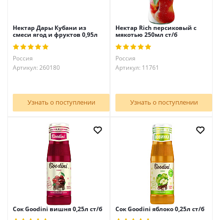
Нектар Дары Кубани из
Нектар Rich персиковый с
смеси ягод и фруктов 0,95л
мякотью 250мл ст/б
Россия
Россия
Артикул: 260180
Артикул: 11761
Узнать о поступлении
Узнать о поступлении
Сок Goodini вишня 0,25л ст/б
Сок Goodini яблоко 0,25л ст/б