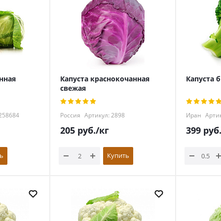
нная
Капуста краснокочанная
Капуста 
свежая
258684
Россия
Артикул: 2898
Иран
Артик
205
руб.
/кг
399
руб
ь
Купить