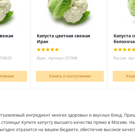
свежая
Капуста цветная свежая
Капуста 
Иран
белокоча
258625
Иран
Артикул: 257996
Россия
Арт
уплении
Узнать о поступлении
Узна
отъемлемый ингредиент многих здоровых и вкусных блюд. При
столицы! Купите капусту высшего качества прямо в Москве. Н
выгодно отразится на вашем бюджете, обеспечив высокое качес