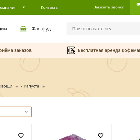
Заказать звонок
Компания
Контакты
ции
Фастфуд
риёма заказов
Бесплатная аренда кофем
Овощи
-
Капуста