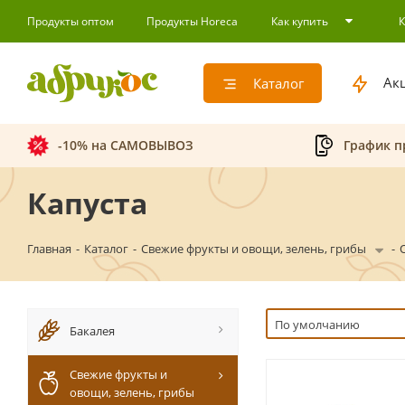
Продукты оптом
Продукты Horeca
Как купить
Ак
Каталог
-10% на САМОВЫВОЗ
График п
Капуста
Главная
-
Каталог
-
Свежие фрукты и овощи, зелень, грибы
-
По умолчанию
Бакалея
Свежие фрукты и
овощи, зелень, грибы