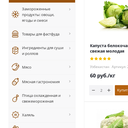
Замороженные
продукты: овощи,
ягоды и смеси
Товары для фастфуда
Капуста белокоча
Ингредиенты для суши
свежая молодая
и роллов
Узбекистан
Артикул: 
Мясо
60
руб.
/кг
Мясная гастрономия
Купит
Птица охлажденная и
свежемороженая
Халяль