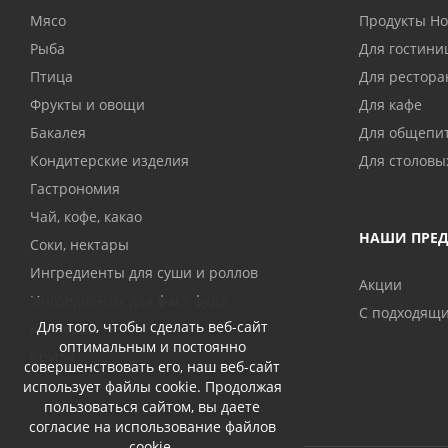
Мясо
Продукты H
Рыба
Для гостини
Птица
Для рестора
Фрукты и овощи
Для кафе
Бакалея
Для общепи
Кондитерские изделия
Для столовы
Гастрономия
Чай, кофе, какао
НАШИ ПРЕ
Соки, нектары
Ингредиенты для суши и роллов
Акции
Ингредиенты для фаст фуда
С подходящ
Для того, чтобы сделать веб-сайт
Консервы
оптимальным и постоянно
Крупы
совершенствовать его, наш веб-сайт
использует файлы cookie. Продолжая
пользоваться сайтом, вы даете
согласие на использование файлов
cookie.