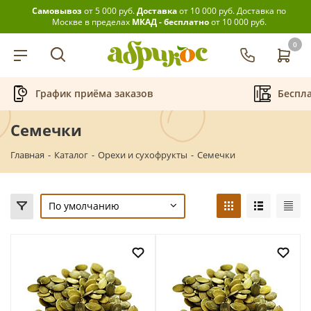
Самовывоз
от 5 000 руб.
Доставка
от 10 000 руб.
Доставка по
Москве в пределах
МКАД - бесплатно
от 10 000 руб.
0
График приёма заказов
Беспла
Семечки
Главная
-
Каталог
-
Орехи и сухофрукты
-
Семечки
По умолчанию