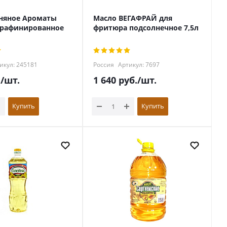
няное Ароматы
Масло ВЕГАФРАЙ для
ерафинированное
фритюра подсолнечное 7,5л
икул: 245181
Россия
Артикул: 7697
.
/шт.
1 640
руб.
/шт.
Купить
Купить