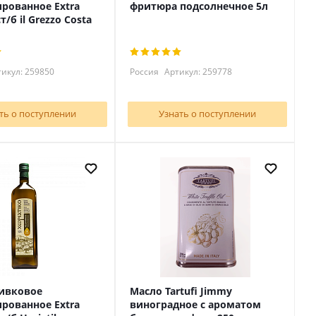
рованное Extra
фритюра подсолнечное 5л
cт/б il Grezzo Costa
икул: 259850
Россия
Артикул: 259778
ть о поступлении
Узнать о поступлении
ивковое
Масло Tartufi Jimmy
рованное Extra
виноградное с ароматом