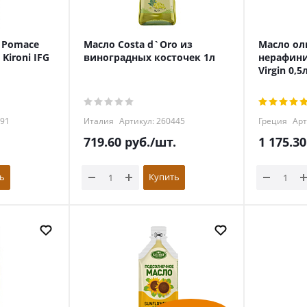
 Pomace
Масло Costa d`Oro из
Масло ол
 Kironi IFG
виноградных косточек 1л
нерафини
Virgin 0,5
791
Италия
Артикул: 260445
Греция
Арт
719.60
руб.
/шт.
1 175.30
ь
Купить