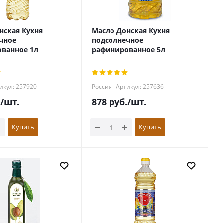
нская Кухня
Масло Донская Кухня
чное
подсолнечное
ванное 1л
рафинированное 5л
икул: 257920
Россия
Артикул: 257636
.
/шт.
878
руб.
/шт.
Купить
Купить