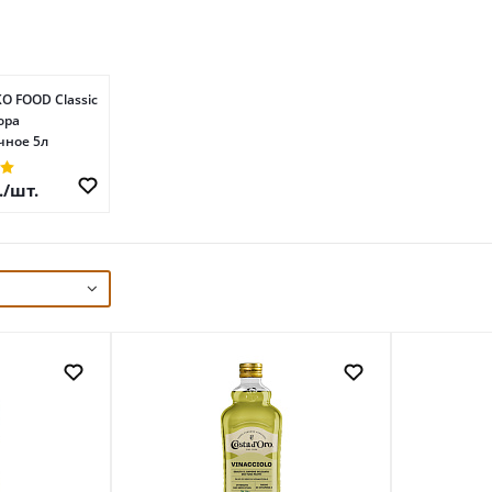
O FOOD Classic
юра
чное 5л
.
/шт.