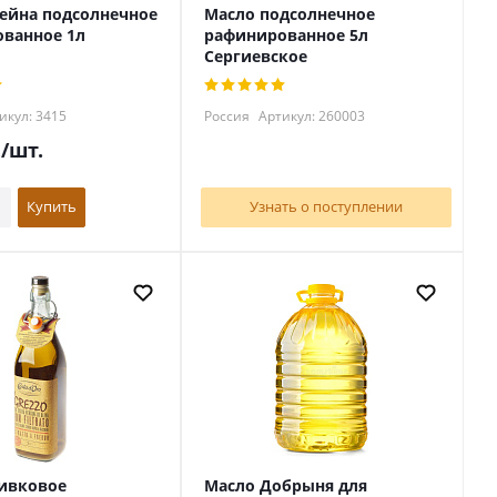
ейна подсолнечное
Масло подсолнечное
ванное 1л
рафинированное 5л
Сергиевское
икул: 3415
Россия
Артикул: 260003
.
/шт.
Купить
Узнать о поступлении
ивковое
Масло Добрыня для