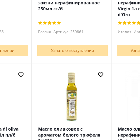
жизни нерафинированное
нерафини
250мл ст/б
Virgin 1л 
d'Oro
88
Россия
Артикул: 259861
Италия
Арт
уплении
Узнать о поступлении
Узна
 di oliva
Масло оливковое с
Масло ол
1л пл/б
ароматом белого трюфеля
нерафини