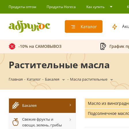
Продукты оптом
Продукты Horeca
Как купить
Ак
Каталог
-10% на САМОВЫВОЗ
График п
Растительные масла
Главная
-
Каталог
-
Бакалея
-
Масла растительные
Масло из виноградн
Бакалея
Подсолнечное масл
Свежие фрукты и
овощи, зелень, грибы