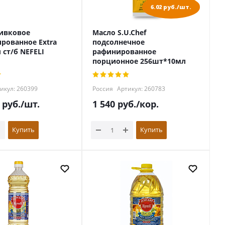
6.02 руб./шт.
ивковое
Масло S.U.Chef
рованное Extra
подсолнечное
л cт/б NEFELI
рафинированное
порционное 256шт*10мл
икул: 260399
Россия
Артикул: 260783
руб.
/шт.
1 540
руб.
/кор.
Купить
Купить