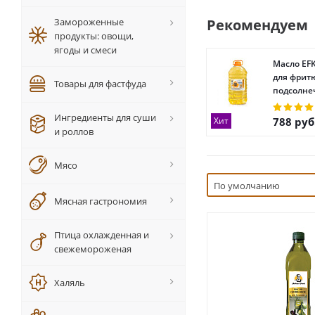
Замороженные
Рекомендуем
продукты: овощи,
ягоды и смеси
Масло EFK
для фрит
Товары для фастфуда
подсолне
Ингредиенты для суши
Хит
788
руб
и роллов
Мясо
По умолчанию
Мясная гастрономия
Птица охлажденная и
свежемороженая
Халяль