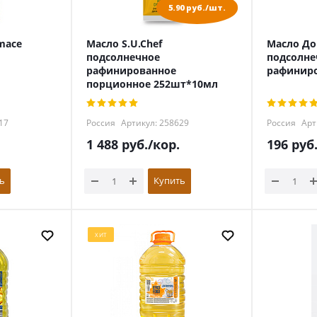
5.90 руб./шт.
mace
Масло S.U.Chef
Масло До
подсолнечное
подсолне
рафинированное
рафиниро
порционное 252шт*10мл
17
Россия
Артикул: 258629
Россия
Арт
1 488
руб.
/кор.
196
руб
ь
Купить
ХИТ