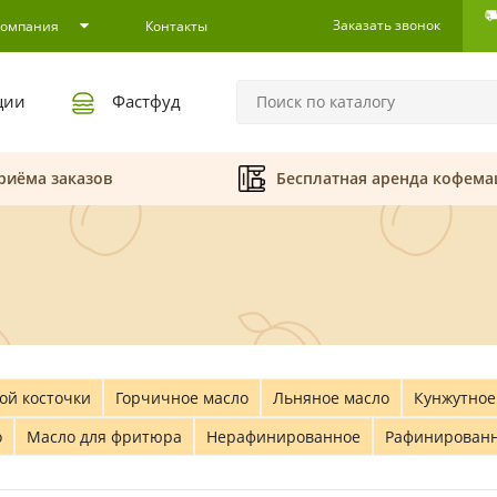
Заказать звонок
Компания
Контакты
ции
Фастфуд
риёма заказов
Бесплатная аренда кофем
ой косточки
Горчичное масло
Льняное масло
Кунжутное
о
Масло для фритюра
Нерафинированное
Рафинирован