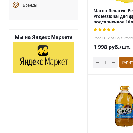
Бренды
Масло Печагин Pe
Professional для 
подсолнечное 10л
Мы на
Яндекс Маркете
Россия
Артикул: 2586
1 998
руб.
/шт.
Купит