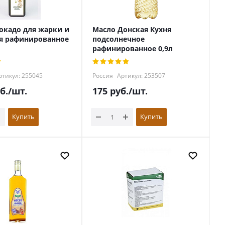
окадо для жарки и
Масло Донская Кухня
я рафинированное
подсолнечное
рафинированное 0,9л
тикул: 255045
Россия
Артикул: 253507
б.
/шт.
175
руб.
/шт.
Купить
Купить