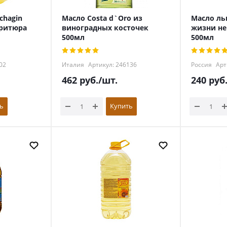
chagin
Масло Costa d`Oro из
Масло ль
фритюра
виноградных косточек
жизни н
500мл
500мл
02
Италия
Артикул: 246136
Россия
Арт
462
руб.
/шт.
240
руб
ь
Купить