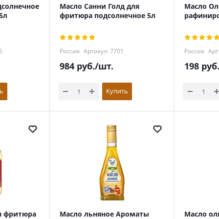
дсолнечное
Масло Санни Голд для
Масло Ол
5л
фритюра подсолнечное 5л
рафиниро
5
Россия
Артикул: 7701
Россия
Арт
984
руб.
/шт.
198
руб
ь
Купить
я фритюра
Масло льняное Ароматы
Масло ол