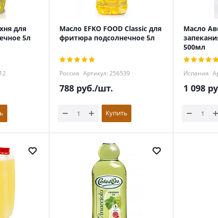
хня для
Масло EFKO FOOD Classic для
Масло Ав
ечное 5л
фритюра подсолнечное 5л
запекани
500мл
12
Россия
Артикул: 256539
Испания
Ар
788
руб.
/шт.
1 098
ру
ь
Купить