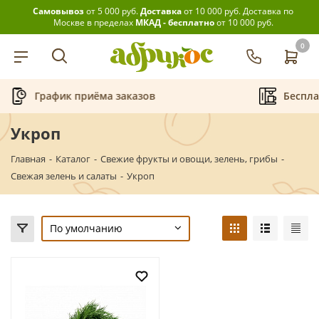
Самовывоз
от 5 000 руб.
Доставка
от 10 000 руб.
Доставка по
Москве в пределах
МКАД - бесплатно
от 10 000 руб.
0
График приёма заказов
Беспла
Укроп
Главная
-
Каталог
-
Свежие фрукты и овощи, зелень, грибы
-
Свежая зелень и салаты
-
Укроп
По умолчанию