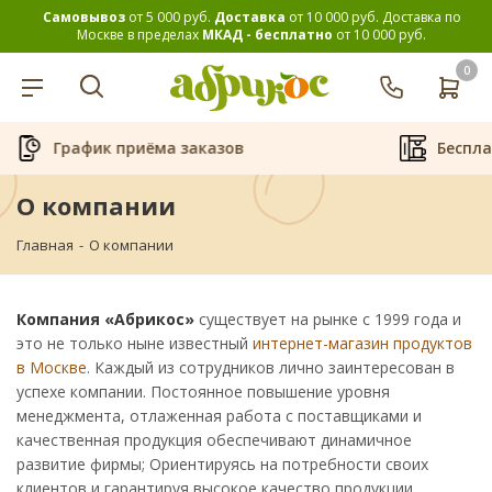
Самовывоз
от 5 000 руб.
Доставка
от 10 000 руб.
Доставка по
Москве в пределах
МКАД - бесплатно
от 10 000 руб.
0
График приёма заказов
Беспл
О компании
Главная
-
О компании
Компания «Абрикос»
существует на рынке с 1999 года и
это не только ныне известный
интернет-магазин продуктов
в Москве
. Каждый из сотрудников лично заинтересован в
успехе компании. Постоянное повышение уровня
менеджмента, отлаженная работа с поставщиками и
качественная продукция обеспечивают динамичное
развитие фирмы; Ориентируясь на потребности своих
клиентов и гарантируя высокое качество продукции,