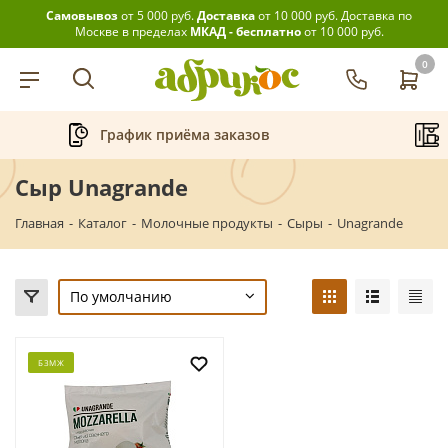
Самовывоз
от 5 000 руб.
Доставка
от 10 000 руб.
Доставка по
Москве в пределах
МКАД - бесплатно
от 10 000 руб.
0
График приёма заказов
Беспла
Сыр Unagrande
Главная
-
Каталог
-
Молочные продукты
-
Сыры
-
Unagrande
По умолчанию
БЗМЖ