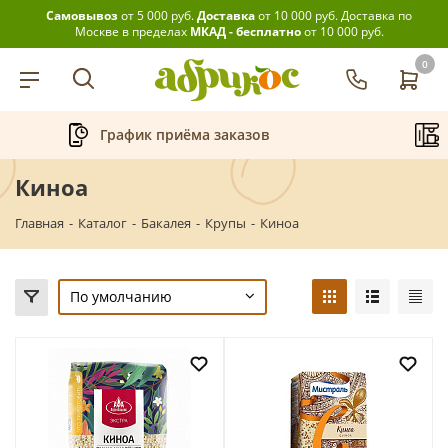
Самовывоз
от 5 000 руб.
Доставка
от 10 000 руб.
Доставка по
Москве в пределах
МКАД - бесплатно
от 10 000 руб.
0
График приёма заказов
Беспла
Киноа
Главная
-
Каталог
-
Бакалея
-
Крупы
-
Киноа
По умолчанию