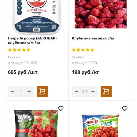
Пюре Агробар (AGROBAR)
Клубника весовая с/м
клубника с/м 1кг
Россия
Египет
Артикул: 251628
Артикул: 3970
605
руб.
/шт.
198
руб.
/кг