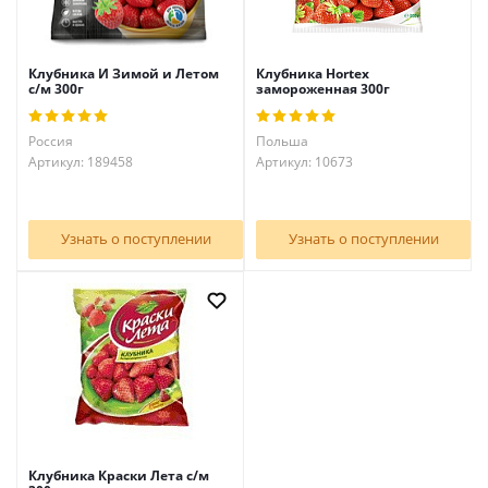
Клубника И Зимой и Летом
Клубника Hortex
с/м 300г
замороженная 300г
Россия
Польша
Артикул: 189458
Артикул: 10673
Узнать о поступлении
Узнать о поступлении
Клубника Краски Лета с/м