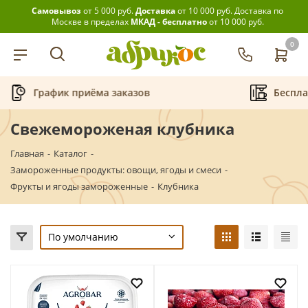
Самовывоз
от 5 000 руб.
Доставка
от 10 000 руб.
Доставка по
Москве в пределах
МКАД - бесплатно
от 10 000 руб.
0
График приёма заказов
Беспла
Свежемороженая клубника
Главная
-
Каталог
-
Замороженные продукты: овощи, ягоды и смеси
-
Фрукты и ягоды замороженные
-
Клубника
По умолчанию