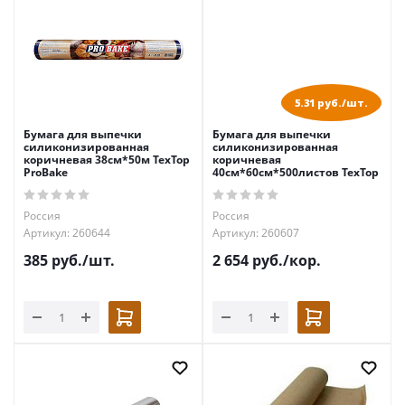
5.31 руб./шт.
Бумага для выпечки
Бумага для выпечки
силиконизированная
силиконизированная
коричневая 38см*50м TexTop
коричневая
ProBake
40см*60см*500листов TexTop
Россия
Россия
Артикул: 260644
Артикул: 260607
385
руб.
/шт.
2 654
руб.
/кор.