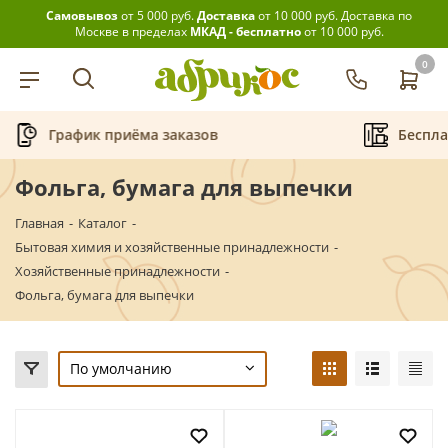
Самовывоз
от 5 000 руб.
Доставка
от 10 000 руб.
Доставка по
Москве в пределах
МКАД - бесплатно
от 10 000 руб.
0
График приёма заказов
Беспла
Фольга, бумага для выпечки
Главная
-
Каталог
-
Бытовая химия и хозяйственные принадлежности
-
Хозяйственные принадлежности
-
Фольга, бумага для выпечки
По умолчанию