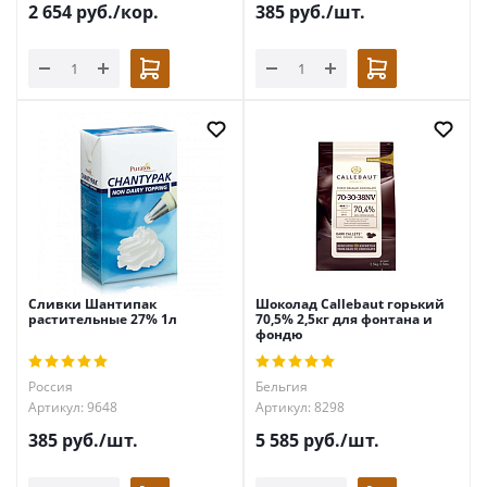
2 654
руб.
/кор.
385
руб.
/шт.
Сливки Шантипак
Шоколад Callebaut горький
растительные 27% 1л
70,5% 2,5кг для фонтана и
фондю
Россия
Бельгия
Артикул: 9648
Артикул: 8298
385
руб.
/шт.
5 585
руб.
/шт.