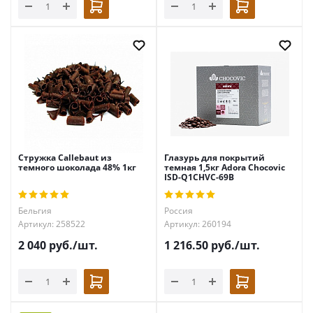
Стружка Callebaut из
Глазурь для покрытий
темного шоколада 48% 1кг
темная 1,5кг Adora Chocovic
ISD-Q1CHVC-69B
Бельгия
Россия
Артикул: 258522
Артикул: 260194
2 040
руб.
/шт.
1 216.50
руб.
/шт.