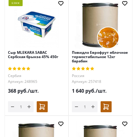
БЗМЖ
Сыр MLEKARA SABAC
Повидло Еврофрут яблочное
Сербская брынза 45% 450г
термостабильное 12кг
барабан
Сербия
Россия
Артикул: 248965
Артикул: 257418
368
руб.
/шт.
1 640
руб.
/шт.