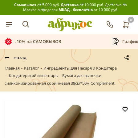
Самовывоз
от 5 000 руб.
Доставка
от 10 000 руб.
Доставка по
Москве в пределах
МКАД - бесплатно
от 10 000 руб.
0
График приёма заказов
назад
Главная
-
Каталог
-
Ингредиенты для Пекаря и Кондитера
-
Кондитерский инвентарь
-
Бумага для выпечки
силиконизированная коричневая 38см*50м Complement