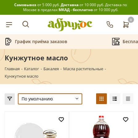
Самовывоз
от 5 000 руб.
Доставка
от 10 000 руб.
Доставка по
Москве в пределах
МКАД - бесплатно
от 10 000 руб.
0
График приёма заказов
Беспла
Кунжутное масло
Главная
-
Каталог
-
Бакалея
-
Масла растительные
-
Кунжутное масло
По умолчанию