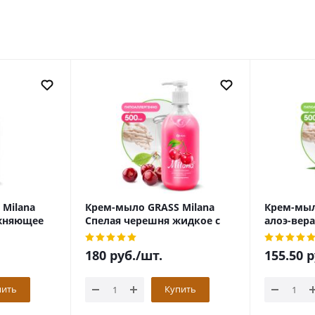
Milana
Крем-мыло GRASS Milana
Крем-мыл
жняющее
Спелая черешня жидкое с
алоэ-вера
ром 1000мл
дозатором 500мл
дозаторо
180
руб.
/шт.
155.50
р
пить
Купить