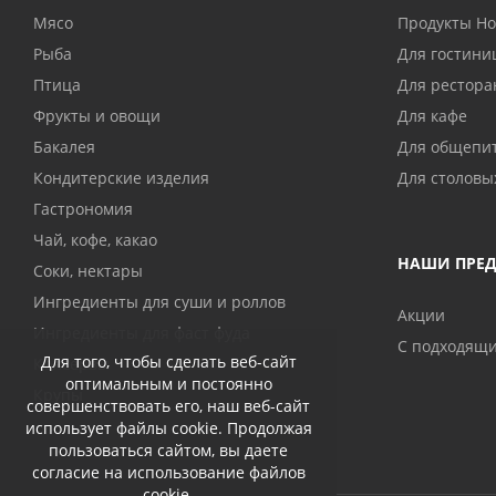
Мясо
Продукты H
Рыба
Для гостини
Птица
Для рестора
Фрукты и овощи
Для кафе
Бакалея
Для общепи
Кондитерские изделия
Для столовы
Гастрономия
Чай, кофе, какао
НАШИ ПРЕ
Соки, нектары
Ингредиенты для суши и роллов
Акции
Ингредиенты для фаст фуда
С подходящ
Для того, чтобы сделать веб-сайт
Консервы
оптимальным и постоянно
Крупы
совершенствовать его, наш веб-сайт
использует файлы cookie. Продолжая
пользоваться сайтом, вы даете
согласие на использование файлов
cookie.