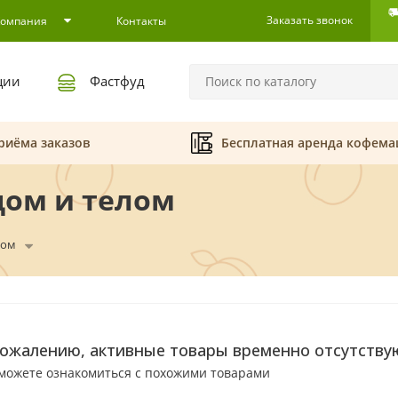
Заказать звонок
Компания
Контакты
ции
Фастфуд
риёма заказов
Бесплатная аренда кофем
цом и телом
лом
сожалению, активные товары временно отсутству
можете ознакомиться с похожими товарами