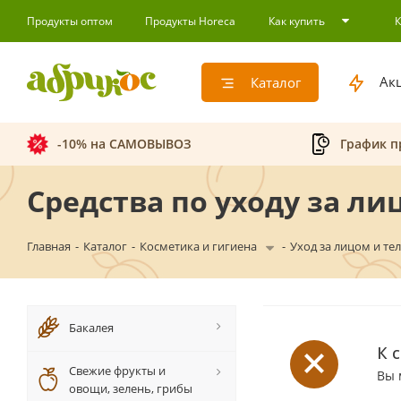
Продукты оптом
Продукты Horeca
Как купить
Ак
Каталог
-10% на САМОВЫВОЗ
График п
Средства по уходу за ли
Главная
-
Каталог
-
Косметика и гигиена
-
Уход за лицом и те
Бакалея
К 
Свежие фрукты и
Вы 
овощи, зелень, грибы