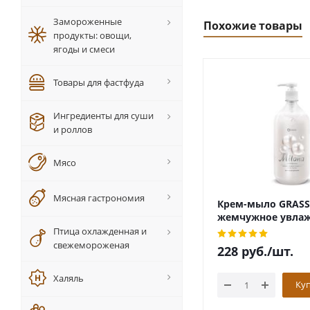
Замороженные
Похожие товары
продукты: овощи,
ягоды и смеси
Товары для фастфуда
Ингредиенты для суши
и роллов
Мясо
Мясная гастрономия
Крем-мыло GRASS 
жемчужное увла
жидкое с дозато
Птица охлажденная и
свежемороженая
228
руб.
/шт.
Халяль
Ку