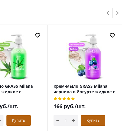
о GRASS Milana
Крем-мыло GRASS Milana
М
 жидкое с
черника в йогурте жидкое с
ж
м 500мл
дозатором 500мл
уб.
/шт.
166
руб.
/шт.
Купить
Купить