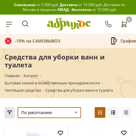
Самовывоз
от 5 000 руб.
Доставка
от 10 000 руб.
Доставка по
Москве в пределах
МКАД - бесплатно
от 10 000 руб.
0
-10% на САМОВЫВОЗ
График
Средства для уборки ванн и
туалета
Главная
-
Каталог
-
Бытовая химия и хозяйственные принадлежности
-
Чистящие средства
-
Средства для уборки ванн и туалета
По умолчанию