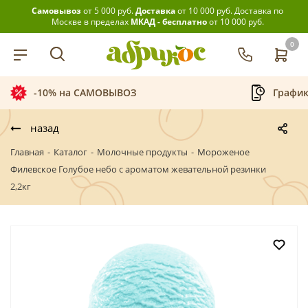
Самовывоз
от 5 000 руб.
Доставка
от 10 000 руб.
Доставка по
Москве в пределах
МКАД - бесплатно
от 10 000 руб.
0
-10% на САМОВЫВОЗ
График
назад
Главная
-
Каталог
-
Молочные продукты
-
Мороженое
Филевское Голубое небо с ароматом жевательной резинки
2,2кг