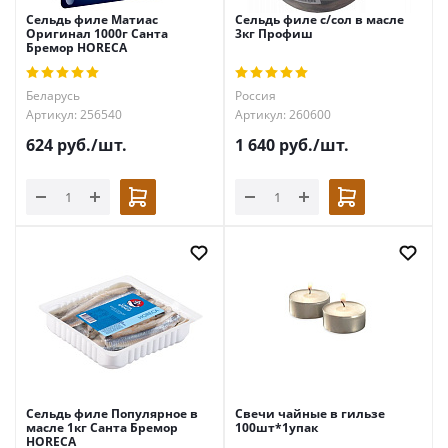
Сельдь филе Матиас
Сельдь филе с/сол в масле
Оригинал 1000г Санта
3кг Профиш
Бремор HORECA
Беларусь
Россия
Артикул: 256540
Артикул: 260600
624
руб.
/шт.
1 640
руб.
/шт.
Сельдь филе Популярное в
Свечи чайные в гильзе
масле 1кг Санта Бремор
100шт*1упак
HORECA