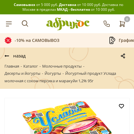
Самовывоз
от 5 000 руб.
Доставка
от 10 000 руб.
Доставка по
Москве в пределах
МКАД - бесплатно
от 10 000 руб.
0
График приёма заказов
Беспла
назад
Главная
-
Каталог
-
Молочные продукты
-
Десерты и йогурты
-
Йогурты
-
Йогуртный продукт Услада
молочная с соком персика и маракуйи 1,2% 95г