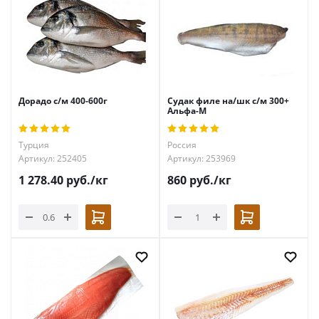
Дорадо с/м 400-600г
Судак филе на/шк с/м 300+
Альфа-М
Турция
Россия
Артикул: 252405
Артикул: 253969
1 278.40
руб.
/кг
860
руб.
/кг