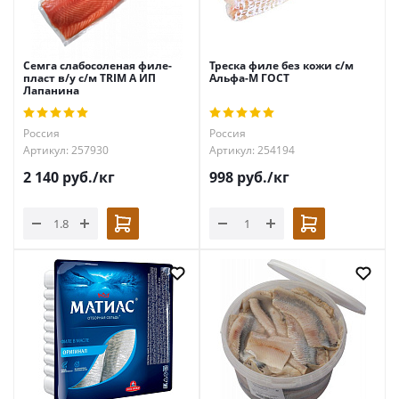
Семга слабосоленая филе-
Треска филе без кожи с/м
пласт в/у с/м TRIM А ИП
Альфа-М ГОСТ
Лапанина
Россия
Россия
Артикул: 257930
Артикул: 254194
2 140
руб.
/кг
998
руб.
/кг