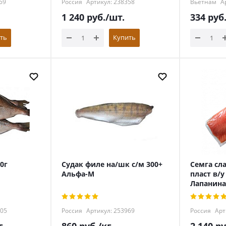
69
Россия
Артикул: 238358
Вьетнам
Ар
1 240
руб.
/шт.
334
руб
ть
Купить
0г
Судак филе на/шк с/м 300+
Семга сл
Альфа-М
пласт в/у
Лапанина
405
Россия
Артикул: 253969
Россия
Арт