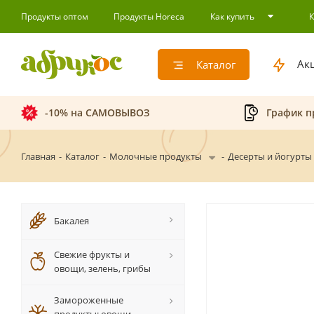
Продукты оптом
Продукты Horeca
Как купить
Ак
Каталог
-10% на САМОВЫВОЗ
График п
Главная
-
Каталог
-
Молочные продукты
-
Десерты и йогурты
Бакалея
Свежие фрукты и
овощи, зелень, грибы
Замороженные