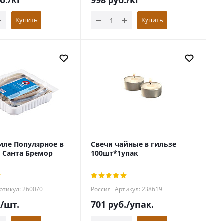
б.
/кг
998
руб.
/кг
Купить
Купить
иле Популярное в
Свечи чайные в гильзе
г Санта Бремор
100шт*1упак
ртикул: 260070
Россия
Артикул: 238619
.
/шт.
701
руб.
/упак.