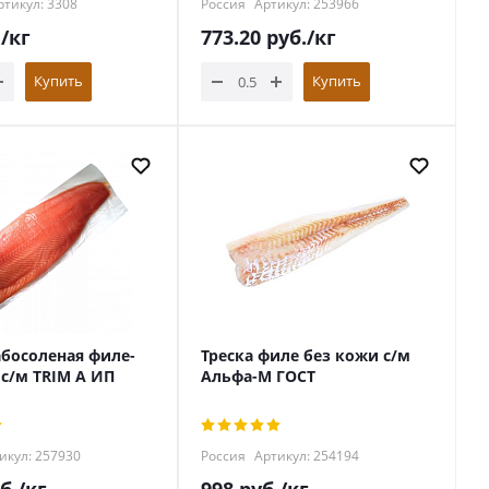
тикул: 3308
Россия
Артикул: 253966
.
/кг
773.20
руб.
/кг
Купить
Купить
абосоленая филе-
Треска филе без кожи с/м
 с/м TRIM А ИП
Альфа-М ГОСТ
икул: 257930
Россия
Артикул: 254194