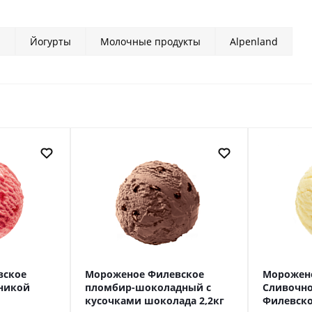
ы
Йогурты
Молочные продукты
Alpenland
вское
Мороженое Филевское
Морожено
бникой
пломбир-шоколадный с
Сливочно
кусочками шоколада 2,2кг
Филевск