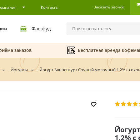
Заказать звонок
Компания
Контакты
ции
Фастфуд
риёма заказов
Бесплатная аренда кофем
-
Йогурты
-
Йогурт Альпенгурт Сочный молочный 1,2% с соко
Йогур
1,2% с