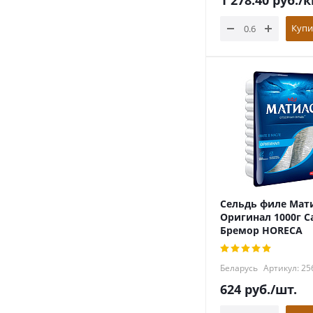
1 278.40
руб.
/к
Купи
Сельдь филе Мат
Оригинал 1000г С
Бремор HORECA
Беларусь
Артикул: 25
624
руб.
/шт.