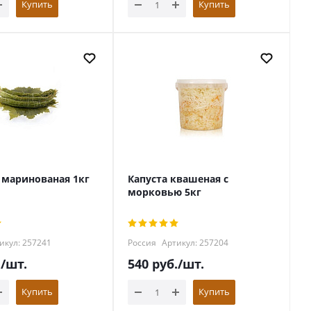
Купить
Купить
маринованая 1кг
Капуста квашеная с
морковью 5кг
икул: 257241
Россия
Артикул: 257204
.
/шт.
540
руб.
/шт.
Купить
Купить