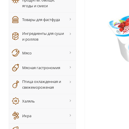
продукты: овощи,
ягоды и смеси
Товары для фастфуда
Ингредиенты для суши
и роллов
Мясо
Мясная гастрономия
Птица охлажденная и
свежемороженая
Халяль
Икра