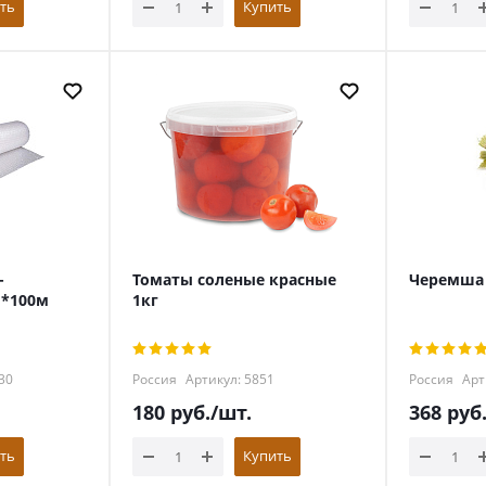
ть
Купить
-
Томаты соленые красные
Черемша 
м*100м
1кг
30
Россия
Артикул: 5851
Россия
Арт
180
руб.
/шт.
368
руб
ть
Купить