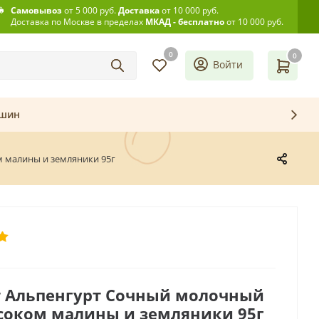
Самовывоз
от 5 000 руб.
Доставка
от 10 000 руб.
Доставка по Москве в пределах
МКАД - бесплатно
от 10 000 руб.
0
0
Войти
ашин
м малины и земляники 95г
т Альпенгурт Сочный молочный
 соком малины и земляники 95г