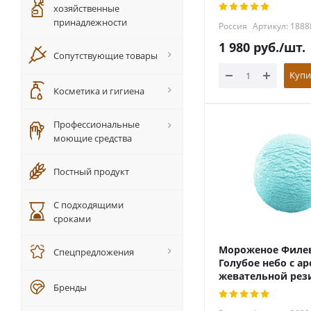
хозяйственные
принадлежности
Россия
Артикул: 1888
1 980
руб.
/шт.
Сопутствующие товары
Купи
Косметика и гигиена
Профессиональные
моющие средства
Постный продукт
С подходящими
сроками
Мороженое Филе
Спецпредложения
Голубое небо с а
жевательной рези
Бренды