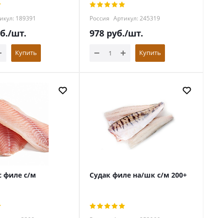
икул: 189391
Россия
Артикул: 245319
б.
/шт.
978
руб.
/шт.
Купить
Купить
с филе с/м
Судак филе на/шк с/м 200+