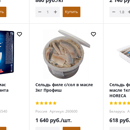
г
860
руб.
/кг
2 140
ру
ть
Купить
иас
Сельдь филе с/сол в масле
Сельдь ф
анта
3кг Профиш
масле 1к
HORECA
6540
Россия
Артикул: 260600
Беларусь
А
1 640
руб.
/шт.
618
руб