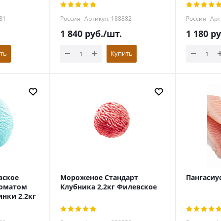
81
Россия
Артикул: 188882
Россия
Арт
1 840
руб.
/шт.
1 180
ру
ть
Купить
вское
Мороженое Стандарт
Пангасиу
роматом
Клубника 2,2кг Филевское
нки 2,2кг