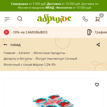
Самовывоз
от 5 000 руб.
Доставка
от 10 000 руб.
Доставка по
Москве в пределах
МКАД - бесплатно
от 10 000 руб.
0
-10% на САМОВЫВОЗ
График
назад
Главная
-
Каталог
-
Молочные продукты
-
Десерты и йогурты
-
Йогурт Альпенгурт Сочный
Молочный с соком вишни 1,2% 95г