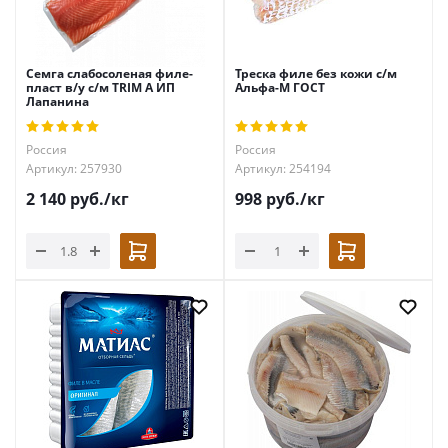
Семга слабосоленая филе-
Треска филе без кожи с/м
пласт в/у с/м TRIM А ИП
Альфа-М ГОСТ
Лапанина
Россия
Россия
Артикул: 257930
Артикул: 254194
2 140
руб.
/кг
998
руб.
/кг