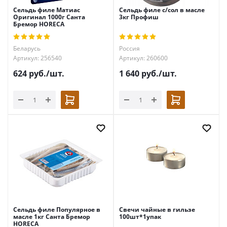
Сельдь филе Матиас
Сельдь филе с/сол в масле
Оригинал 1000г Санта
3кг Профиш
Бремор HORECA
Беларусь
Россия
Артикул: 256540
Артикул: 260600
624
руб.
/шт.
1 640
руб.
/шт.
Сельдь филе Популярное в
Свечи чайные в гильзе
масле 1кг Санта Бремор
100шт*1упак
HORECA