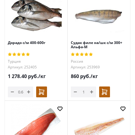
Дорадо с/м 400-600г
Судак филе на/шк с/м 300+
Альфа-М
Турция
Россия
Артикул: 252405
Артикул: 253969
1 278.40
руб.
/кг
860
руб.
/кг