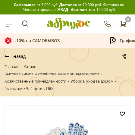
Самовывоз
от 5 000 руб.
Доставка
от 10 000 руб.
Доставка по
Москве в пределах
МКАД - бесплатно
от 10 000 руб.
0
-10% на САМОВЫВОЗ
График
назад
Главная
-
Каталог
-
Бытовая химия и хозяйственные принадлежности
-
Хозяйственные принадлежности
-
Уборка, уход за домом
-
Перчатки х/б 4 нити с ПВХ