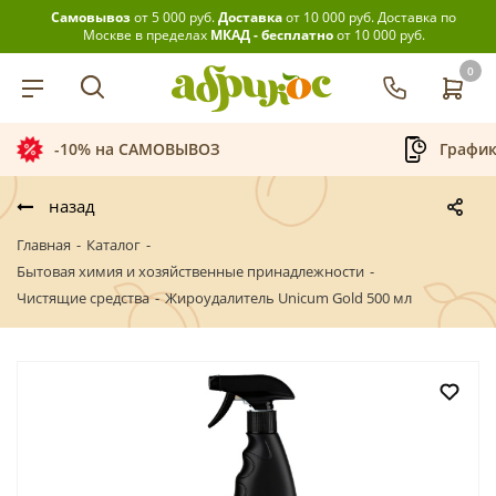
Самовывоз
от 5 000 руб.
Доставка
от 10 000 руб.
Доставка по
Москве в пределах
МКАД - бесплатно
от 10 000 руб.
0
-10% на САМОВЫВОЗ
График
назад
Главная
-
Каталог
-
Бытовая химия и хозяйственные принадлежности
-
Чистящие средства
-
Жироудалитель Unicum Gold 500 мл