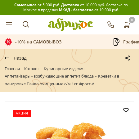
Самовывоз
от 5 000 руб.
Доставка
от 10 000 руб.
Доставка по
Москве в пределах
МКАД - бесплатно
от 10 000 руб.
0
-10% на САМОВЫВОЗ
График
назад
Главная
-
Каталог
-
Кулинарные изделия
-
Аппетайзеры - возбуждающие аппетит блюда
-
Креветки в
панировке Панко очищенные с/м 1кг Фрост-А
АКЦИЯ