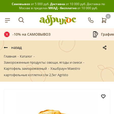
Самовывоз
от 5 000 руб.
Доставка
от 10 000 руб.
Доставка по
Москве в пределах
МКАД - бесплатно
от 10 000 руб.
0
-10% на САМОВЫВОЗ
График приё
назад
Главная
-
Каталог
-
Замороженные продукты: овощи, ягоды и смеси
-
Картофель замороженный
-
Хэшбраун Maestro
картофельные котлетки с/м 2,5кг Agristo