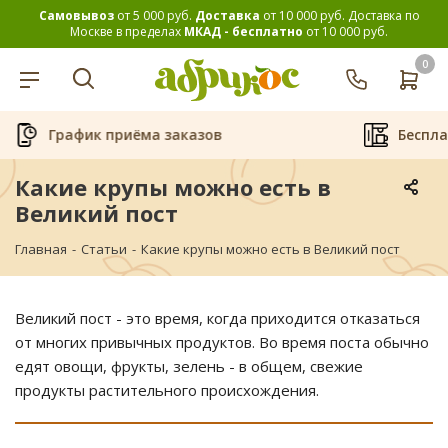
Самовывоз
от 5 000 руб.
Доставка
от 10 000 руб.
Доставка по
Москве в пределах
МКАД - бесплатно
от 10 000 руб.
0
График приёма заказов
Беспл
Какие крупы можно есть в
Великий пост
Главная
-
Статьи
-
Какие крупы можно есть в Великий пост
Великий пост - это время, когда приходится отказаться
от многих привычных продуктов. Во время поста обычно
едят овощи, фрукты, зелень - в общем, свежие
продукты растительного происхождения.