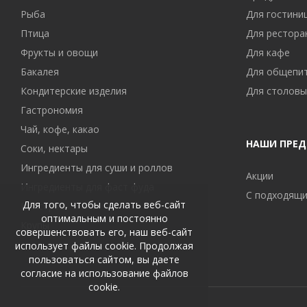
Рыба
Для гостини
Птица
Для рестора
Фрукты и овощи
Для кафе
Бакалея
Для общепи
Кондитерские изделия
Для столовы
Гастрономия
Чай, кофе, какао
НАШИ ПРЕ
Соки, нектары
Ингредиенты для суши и роллов
Акции
Ингредиенты для фаст фуда
С подходящи
Для того, чтобы сделать веб-сайт
Консервы
оптимальным и постоянно
Крупы
совершенствовать его, наш веб-сайт
использует файлы cookie. Продолжая
пользоваться сайтом, вы даете
согласие на использование файлов
cookie.