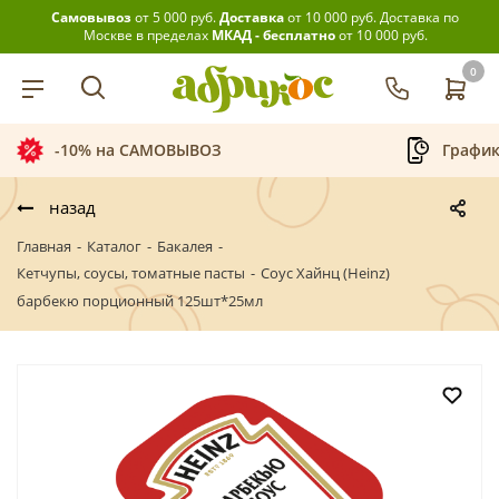
Самовывоз
от 5 000 руб.
Доставка
от 10 000 руб.
Доставка по
Москве в пределах
МКАД - бесплатно
от 10 000 руб.
0
-10% на САМОВЫВОЗ
График
назад
Главная
-
Каталог
-
Бакалея
-
Кетчупы, соусы, томатные пасты
-
Соус Хайнц (Heinz)
барбекю порционный 125шт*25мл