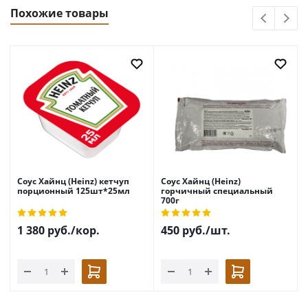
Похожие товары
Соус Хайнц (Heinz) кетчуп
Соус Хайнц (Heinz)
порционный 125шт*25мл
горчичный специальный
700г
1 380
руб.
/кор.
450
руб.
/шт.