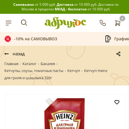
Самовывоз
от 5 000 руб.
Доставка
от 10 000 руб.
Доставка по
Москве в пределах
МКАД - бесплатно
от 10 000 руб.
0
График приёма заказов
назад
Главная
-
Каталог
-
Бакалея
-
Кетчупы, соусы, томатные пасты
-
Кетчуп
-
Кетчуп Heinz
для гриля и шашлыка 320г