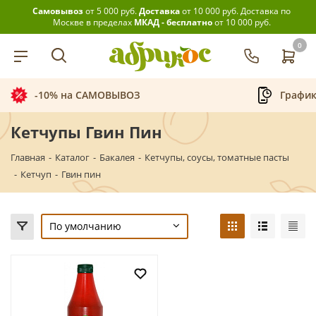
Самовывоз
от 5 000 руб.
Доставка
от 10 000 руб.
Доставка по
Москве в пределах
МКАД - бесплатно
от 10 000 руб.
0
-10% на САМОВЫВОЗ
График
Кетчупы Гвин Пин
Главная
-
Каталог
-
Бакалея
-
Кетчупы, соусы, томатные пасты
-
Кетчуп
-
Гвин пин
По умолчанию