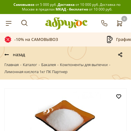
Самовывоз
от 5 000 руб.
Доставка
от 10 000 руб.
Доставка по
Москве в пределах
МКАД - бесплатно
от 10 000 руб.
0
-10% на САМОВЫВОЗ
График
назад
Главная
-
Каталог
-
Бакалея
-
Компоненты для выпечки
-
Лимонная кислота 1кг ПК Партнер