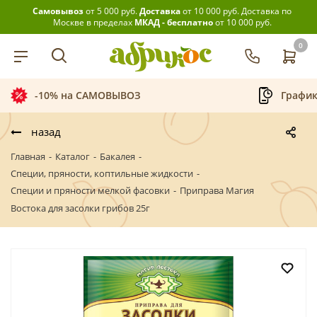
Самовывоз
от 5 000 руб.
Доставка
от 10 000 руб.
Доставка по
Москве в пределах
МКАД - бесплатно
от 10 000 руб.
0
-10% на САМОВЫВОЗ
График
назад
Главная
-
Каталог
-
Бакалея
-
Специи, пряности, коптильные жидкости
-
Специи и пряности мелкой фасовки
-
Приправа Магия
Востока для засолки грибов 25г