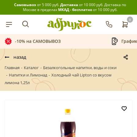
Самовывоз
от 5 000 руб.
Доставка
от 10 000 руб.
Доставка по
Москве в пределах
МКАД - бесплатно
от 10 000 руб.
0
График приёма заказов
назад
Главная
-
Каталог
-
Безалкогольные напитки, воды и соки
-
Напитки и Лимонад
-
Холодный чай Lipton со вкусом
лимона 1,25л