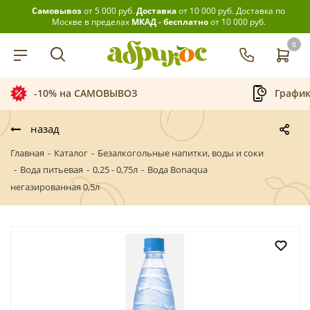
Самовывоз
от 5 000 руб.
Доставка
от 10 000 руб.
Доставка по
Москве в пределах
МКАД - бесплатно
от 10 000 руб.
0
-10% на САМОВЫВОЗ
График
назад
Главная
-
Каталог
-
Безалкогольные напитки, воды и соки
-
Вода питьевая
-
0,25 - 0,75л
-
Вода Bonaqua
негазированная 0,5л