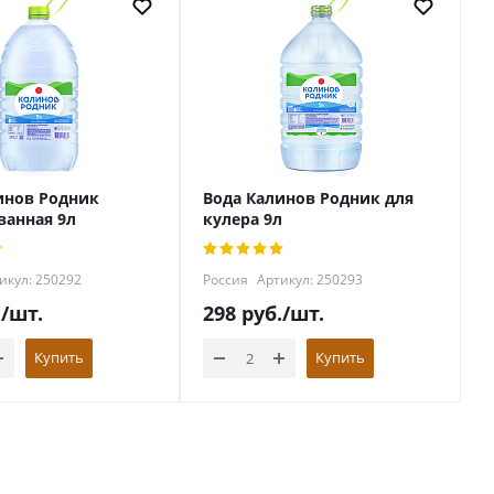
инов Родник
Вода Калинов Родник для
ванная 9л
кулера 9л
икул: 250292
Россия
Артикул: 250293
.
/шт.
298
руб.
/шт.
Купить
Купить