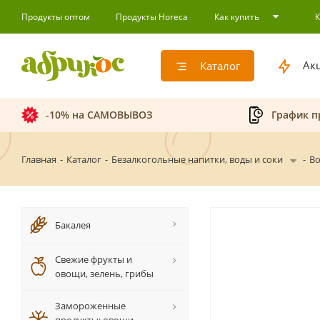
Продукты оптом
Продукты Horeca
Как купить
Ак
Каталог
-10% на САМОВЫВОЗ
График п
Главная
-
Каталог
-
Безалкогольные напитки, воды и соки
-
Во
Бакалея
Свежие фрукты и
овощи, зелень, грибы
Замороженные