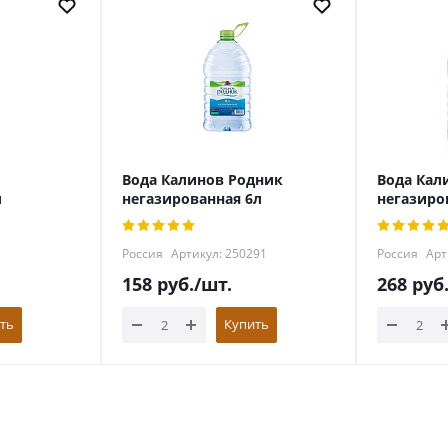
Вода Калинов Родник
Вода Кал
л
негазированная 6л
негазиро
Россия
Артикул: 250291
Россия
Арт
158
руб.
/шт.
268
руб
ть
Купить