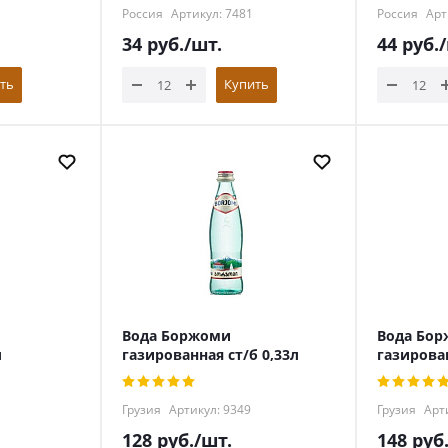
Россия
Артикул: 7481
Россия
Арт
34
руб.
/шт.
44
руб.
ть
Купить
Вода Боржоми
Вода Бо
л
газированная ст/б 0,33л
газирован
Грузия
Артикул: 9349
Грузия
Арти
128
руб.
/шт.
148
руб