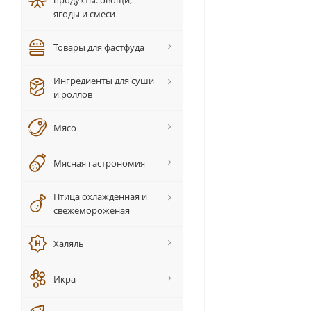
продукты: овощи,
ягоды и смеси
Товары для фастфуда
Ингредиенты для суши
и роллов
Мясо
Мясная гастрономия
Птица охлажденная и
свежемороженая
Халяль
Икра