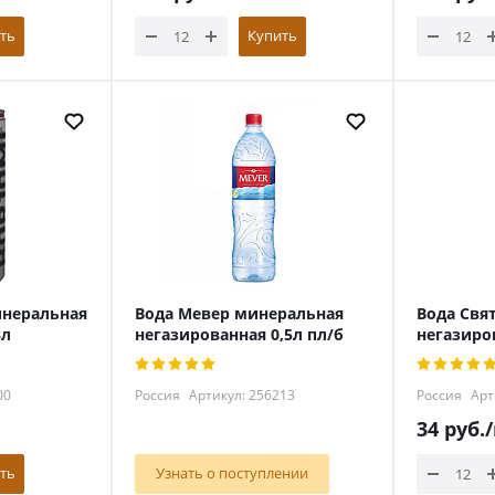
ть
Купить
неральная
Вода Мевер минеральная
Вода Свя
3л
негазированная 0,5л пл/б
негазиро
00
Россия
Артикул: 256213
Россия
Арт
34
руб.
ть
Узнать о поступлении