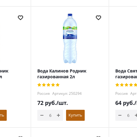
дник
Вода Калинов Родник
Вода Свя
л
газированная 2л
газирова
Россия
Артикул: 250294
Россия
Арт
72
руб.
/шт.
64
руб.
ть
Купить