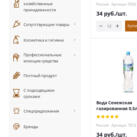
хозяйственные
Россия
Артикул: 5592
принадлежности
34
руб.
/шт.
Сопутствующие товары
Купи
Косметика и гигиена
Профессиональные
моющие средства
Постный продукт
С подходящими
сроками
Вода Сенежская
газированная 0,5
Спецпредложения
Россия
Артикул: 7012
Бренды
34
руб.
/шт.