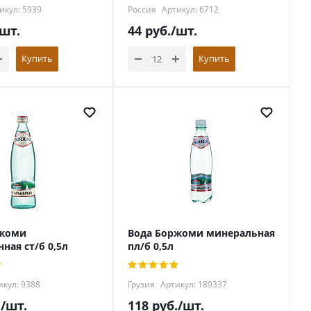
икул: 5939
Россия
Артикул: 6712
/шт.
44
руб.
/шт.
Купить
Купить
ржоми
Вода Боржоми минеральная
ная ст/б 0,5л
пл/б 0,5л
кул: 9388
Грузия
Артикул: 189337
.
/шт.
118
руб.
/шт.