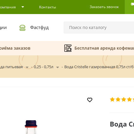
Заказать звонок
Компания
Контакты
ции
Фастфуд
риёма заказов
Бесплатная аренда кофем
да питьевая
-
0,25 - 0,75л
-
Вода Cristelle газированная 0,75л ст/б
Вода C