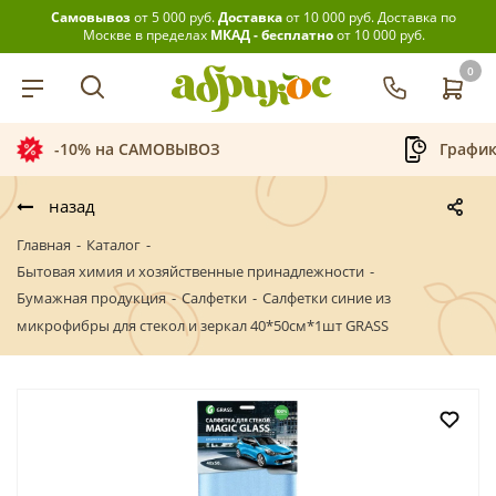
Самовывоз
от 5 000 руб.
Доставка
от 10 000 руб.
Доставка по
Москве в пределах
МКАД - бесплатно
от 10 000 руб.
0
-10% на САМОВЫВОЗ
График
назад
Главная
-
Каталог
-
Бытовая химия и хозяйственные принадлежности
-
Бумажная продукция
-
Салфетки
-
Салфетки синие из
микрофибры для стекол и зеркал 40*50см*1шт GRASS