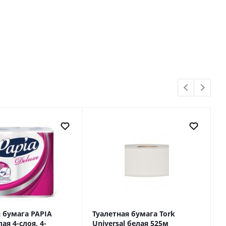
 бумага PAPIA
Туалетная бумага Tork
Т
ая 4-слоя, 4-
Universal белая 525м
з