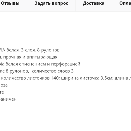
Отзывы
Задать вопрос
Доставка
Опла
IA белая, 3-слоя, 8-рулонов
я, прочная и впитывающая
pia белая с тиснением и перфорацией
ке 8 рулонов, количество слоев 3
 количество листочков 140; ширина листочка 9,5см; длина 
лоза
те
граничен