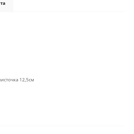
та
листочка 12,5cм