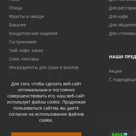
Птица
Для рестора
Фрукты и овощи
Для кафе
Бакалея
Для общепи
Кондитерские изделия
Для столовы
Гастрономия
Чай, кофе, какао
НАШИ ПРЕ
Соки, нектары
Ингредиенты для суши и роллов
Акции
Ингредиенты для фаст фуда
С подходящ
Для того, чтобы сделать веб-сайт
Консервы
оптимальным и постоянно
Крупы
совершенствовать его, наш веб-сайт
использует файлы cookie. Продолжая
пользоваться сайтом, вы даете
согласие на использование файлов
cookie.
© 2026 Abri-kos