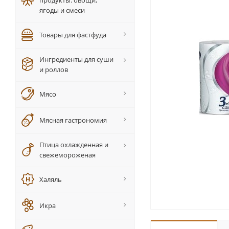
продукты: овощи,
ягоды и смеси
Товары для фастфуда
Ингредиенты для суши
и роллов
Мясо
Мясная гастрономия
Птица охлажденная и
свежемороженая
Халяль
Икра