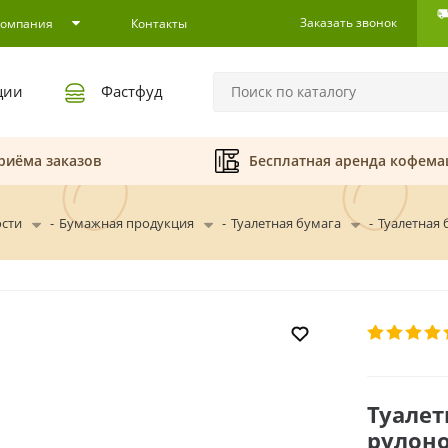
Заказать звонок
Компания
Контакты
ции
Фастфуд
риёма заказов
Бесплатная аренда кофем
ости
-
Бумажная продукция
-
Туалетная бумага
-
Туалетная 
Туалет
рулон