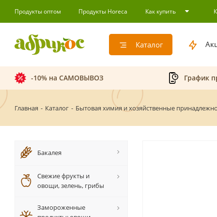
Продукты оптом
Продукты Horeca
Как купить
Ак
Каталог
-10% на САМОВЫВОЗ
График п
Главная
-
Каталог
-
Бытовая химия и хозяйственные принадлежн
Бакалея
Свежие фрукты и
овощи, зелень, грибы
Замороженные