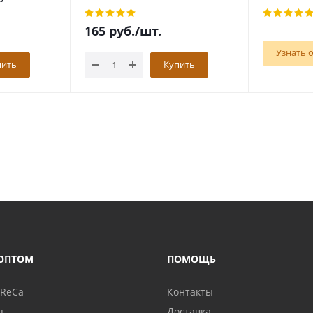
рулона
165
руб.
/шт.
Узнать 
пить
Купить
ОПТОМ
ПОМОЩЬ
oReCa
Контакты
ц
Доставка